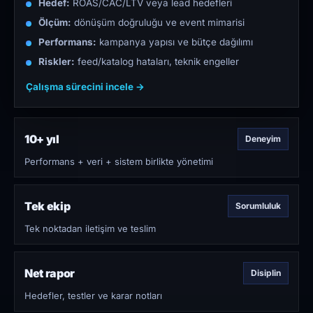
Hedef:
ROAS/CAC/LTV veya lead hedefleri
Ölçüm:
dönüşüm doğruluğu ve event mimarisi
Performans:
kampanya yapısı ve bütçe dağılımı
Riskler:
feed/katalog hataları, teknik engeller
Çalışma sürecini incele →
10+ yıl
Deneyim
Performans + veri + sistem birlikte yönetimi
Tek ekip
Sorumluluk
Tek noktadan iletişim ve teslim
Net rapor
Disiplin
Hedefler, testler ve karar notları