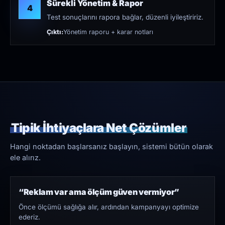
Sürekli Yönetim & Rapor
4
Test sonuçlarını rapora bağlar, düzenli iyileştiririz.
Çıktı:
Yönetim raporu + karar notları
Tipik İhtiyaçlara Net Çözümler
Hangi noktadan başlarsanız başlayın, sistemi bütün olarak
ele alırız.
“Reklam var ama ölçüm güven vermiyor”
Önce ölçümü sağlığa alır, ardından kampanyayı optimize
ederiz.