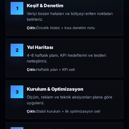
Keşif & Denetim
1
Veriyi bozan hataları ve bütçeyi eriten noktaları
belirleriz.
Çıktı:
Öncelik listesi + kısa denetim notu
Yol Haritası
2
4–8 haftalık planı, KPI hedeflerini ve testleri
netleştiririz.
Çıktı:
Haftalık plan + KPI seti
Kurulum & Optimizasyon
3
Ölçüm, reklam ve teknik aksiyonları plana göre
uygularız.
Çıktı:
Stabil kurulum + ilk optimizasyon seti