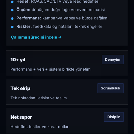
Hedef:
ROAS/CAC/LTV veya lead hedefleri
Ölçüm:
dönüşüm doğruluğu ve event mimarisi
Performans:
kampanya yapısı ve bütçe dağılımı
Riskler:
feed/katalog hataları, teknik engeller
Çalışma sürecini incele →
10+ yıl
Deneyim
Performans + veri + sistem birlikte yönetimi
Tek ekip
Sorumluluk
Tek noktadan iletişim ve teslim
Net rapor
Disiplin
Hedefler, testler ve karar notları