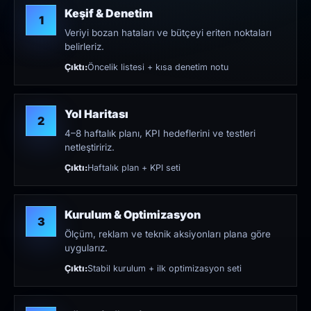
Keşif & Denetim
1
Veriyi bozan hataları ve bütçeyi eriten noktaları
belirleriz.
Çıktı:
Öncelik listesi + kısa denetim notu
Yol Haritası
2
4–8 haftalık planı, KPI hedeflerini ve testleri
netleştiririz.
Çıktı:
Haftalık plan + KPI seti
Kurulum & Optimizasyon
3
Ölçüm, reklam ve teknik aksiyonları plana göre
uygularız.
Çıktı:
Stabil kurulum + ilk optimizasyon seti