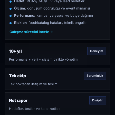
Hedef:
ROAS/CAC/LTV veya lead hedefleri
Ölçüm:
dönüşüm doğruluğu ve event mimarisi
Performans:
kampanya yapısı ve bütçe dağılımı
Riskler:
feed/katalog hataları, teknik engeller
Çalışma sürecini incele →
10+ yıl
Deneyim
Performans + veri + sistem birlikte yönetimi
Tek ekip
Sorumluluk
Tek noktadan iletişim ve teslim
Net rapor
Disiplin
Hedefler, testler ve karar notları