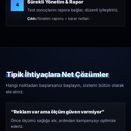
Sürekli Yönetim & Rapor
4
Test sonuçlarını rapora bağlar, düzenli iyileştiririz.
Çıktı:
Yönetim raporu + karar notları
Tipik İhtiyaçlara Net Çözümler
Hangi noktadan başlarsanız başlayın, sistemi bütün olarak
ele alırız.
“Reklam var ama ölçüm güven vermiyor”
Önce ölçümü sağlığa alır, ardından kampanyayı optimize
ederiz.