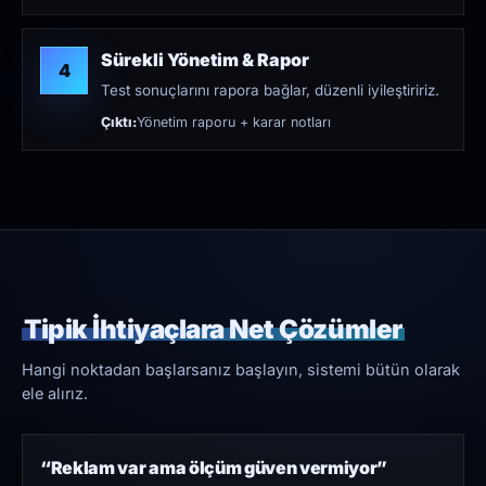
Sürekli Yönetim & Rapor
4
Test sonuçlarını rapora bağlar, düzenli iyileştiririz.
Çıktı:
Yönetim raporu + karar notları
Tipik İhtiyaçlara Net Çözümler
Hangi noktadan başlarsanız başlayın, sistemi bütün olarak
ele alırız.
“Reklam var ama ölçüm güven vermiyor”