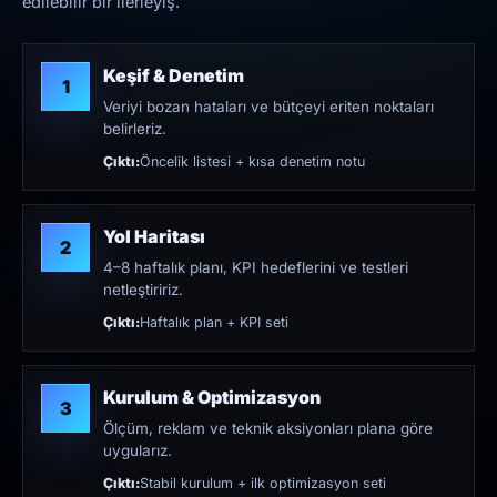
edilebilir bir ilerleyiş.
Keşif & Denetim
1
Veriyi bozan hataları ve bütçeyi eriten noktaları
belirleriz.
Çıktı:
Öncelik listesi + kısa denetim notu
Yol Haritası
2
4–8 haftalık planı, KPI hedeflerini ve testleri
netleştiririz.
Çıktı:
Haftalık plan + KPI seti
Kurulum & Optimizasyon
3
Ölçüm, reklam ve teknik aksiyonları plana göre
uygularız.
Çıktı:
Stabil kurulum + ilk optimizasyon seti