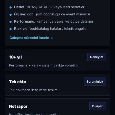
Hedef:
ROAS/CAC/LTV veya lead hedefleri
Ölçüm:
dönüşüm doğruluğu ve event mimarisi
Performans:
kampanya yapısı ve bütçe dağılımı
Riskler:
feed/katalog hataları, teknik engeller
Çalışma sürecini incele →
10+ yıl
Deneyim
Performans + veri + sistem birlikte yönetimi
Tek ekip
Sorumluluk
Tek noktadan iletişim ve teslim
Net rapor
Disiplin
Hedefler, testler ve karar notları