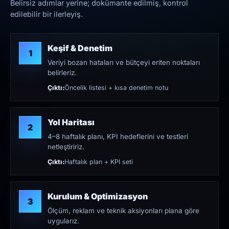
Belirsiz adımlar yerine; dokümante edilmiş, kontrol
edilebilir bir ilerleyiş.
Keşif & Denetim
1
Veriyi bozan hataları ve bütçeyi eriten noktaları
belirleriz.
Çıktı:
Öncelik listesi + kısa denetim notu
Yol Haritası
2
4–8 haftalık planı, KPI hedeflerini ve testleri
netleştiririz.
Çıktı:
Haftalık plan + KPI seti
Kurulum & Optimizasyon
3
Ölçüm, reklam ve teknik aksiyonları plana göre
uygularız.