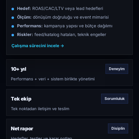
Hedef:
ROAS/CAC/LTV veya lead hedefleri
Ölçüm:
dönüşüm doğruluğu ve event mimarisi
Performans:
kampanya yapısı ve bütçe dağılımı
Riskler:
feed/katalog hataları, teknik engeller
Çalışma sürecini incele →
10+ yıl
Deneyim
Performans + veri + sistem birlikte yönetimi
Tek ekip
Sorumluluk
Tek noktadan iletişim ve teslim
Net rapor
Disiplin
Hedefler, testler ve karar notları