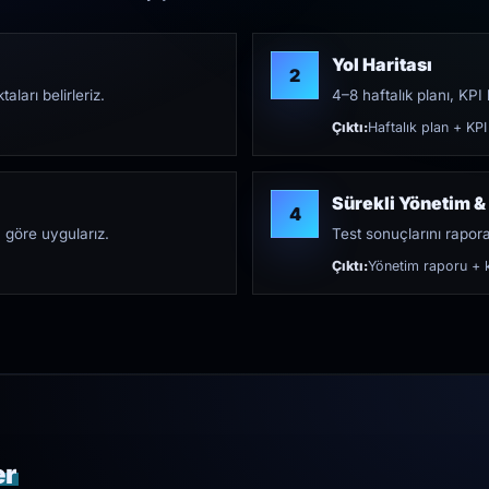
Yol Haritası
2
aları belirleriz.
4–8 haftalık planı, KPI h
Çıktı:
Haftalık plan + KPI
Sürekli Yönetim &
4
 göre uygularız.
Test sonuçlarını rapora 
Çıktı:
Yönetim raporu + k
er