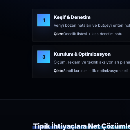
Keşif & Denetim
1
Veriyi bozan hataları ve bütçeyi eriten nokt
Çıktı:
Öncelik listesi + kısa denetim notu
Kurulum & Optimizasyon
3
Ölçüm, reklam ve teknik aksiyonları plana
Çıktı:
Stabil kurulum + ilk optimizasyon seti
Tipik İhtiyaçlara Net Çözüml