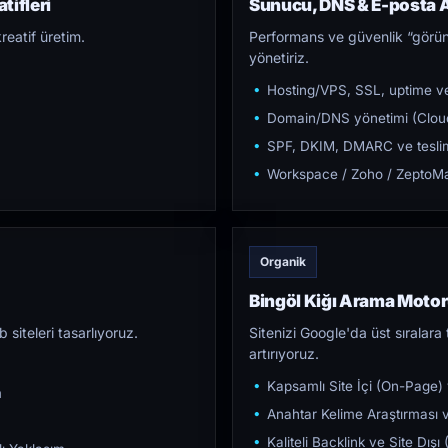
tifleri
Sunucu, DNS & E-posta A
reatif üretim.
Performans ve güvenlik “görün
yönetiriz.
Hosting/VPS, SSL, uptime ve
Domain/DNS yönetimi (Cloud
SPF, DKIM, DMARC ve teslim e
Workspace / Zoho / ZeptoMai
Organik
Bingöl Kiğı Arama Moto
iteleri tasarlıyoruz.
Sitenizi Google'da üst sıralara t
artırıyoruz.
Kapsamlı Site İçi (On-Page)
m
Anahtar Kelime Araştırması ve
Kaliteli Backlink ve Site Dış