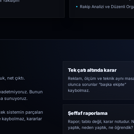
ı Yaklaşım
Rakip Analizi ve Düzenli O
Tek çatı altında karar
k, net çıktı.
Reklam, ölçüm ve teknik aynı mas
olunca sorunlar “başka ekipte”
kaybolmaz.
i vadetmiyoruz. Bunun
ama sunuyoruz.
tek sistemin parçaları
Şeffaf raporlama
e kaybolmaz, kararlar
Rapor; tablo değil, karar notudur. 
yaptık, neden yaptık, ne öğrendik?