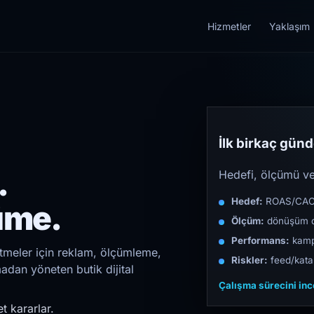
Hizmetler
Yaklaşım
İlk birkaç günde
.
Hedefi, ölçümü ve 
Hedef:
ROAS/CAC/L
üme.
Ölçüm:
dönüşüm d
Performans:
kampa
etmeler için reklam, ölçümleme,
Riskler:
feed/katal
madan yöneten butik dijital
Çalışma sürecini in
t kararlar.