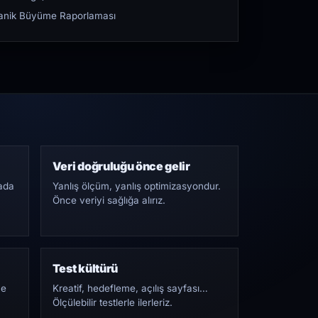
rganik Büyüme Raporlaması
Veri doğruluğu önce gelir
ada
Yanlış ölçüm, yanlış optimizasyondur.
Önce veriyi sağlığa alırız.
Test kültürü
Ne
Kreatif, hedefleme, açılış sayfası…
Ölçülebilir testlerle ilerleriz.