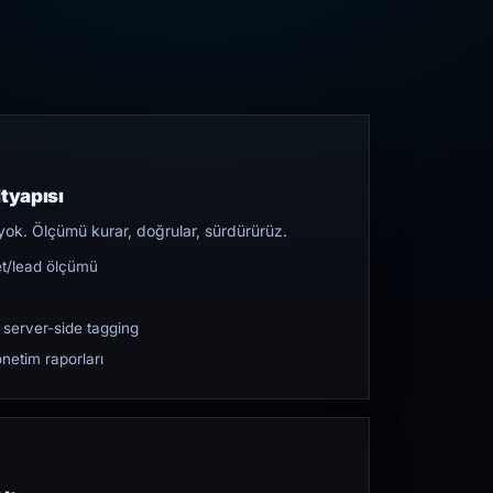
tyapısı
yok. Ölçümü kurar, doğrular, sürdürürüz.
et/lead ölçümü
 server-side tagging
netim raporları