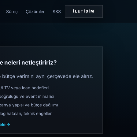
Süreç
Çözümler
SSS
İLETIŞIM
 neleri netleştiririz?
bütçe verimini aynı çerçevede ele alırız.
TV veya lead hedefleri
oğruluğu ve event mimarisi
nya yapısı ve bütçe dağılımı
og hataları, teknik engeller
cele →