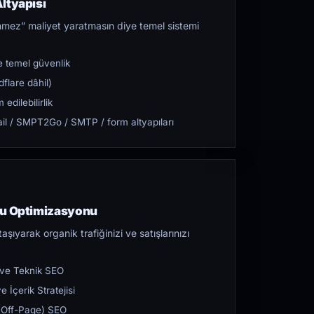
ltyapısı
mez” maliyet yaratmasın diye temel sistemi
 temel güvenlik
flare dâhil)
dilebilirlik
l / SMPT2Go / SMTP / form altyapıları
ru Optimizasyonu
aşıyarak organik trafiğinizi ve satışlarınızı
 ve Teknik SEO
 İçerik Stratejisi
ı (Off-Page) SEO