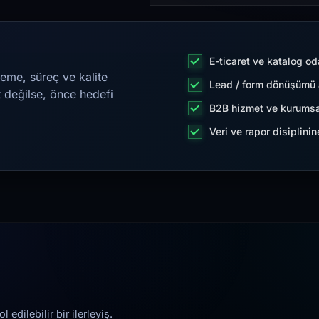
E-ticaret ve katalog od
eme, süreç ve kalite
Lead / form dönüşümü a
t değilse, önce hedefi
B2B hizmet ve kurumsa
Veri ve rapor disiplini
edilebilir bir ilerleyiş.