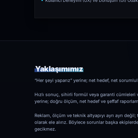
Kullanıcı Deneyimi (UX) ve Dönüşüm (UI) Odakl
Yaklaşımımız
“Her şeyi yaparız” yerine; net hedef, net sorumlulu
Hızlı sonuç, sihirli formül veya garanti cümleler
yerine; doğru ölçüm, net hedef ve şeffaf raporl
Reklam, ölçüm ve teknik altyapıyı ayrı ayrı değil; 
olarak ele alırız. Böylece sorunlar başka ekiplerd
gecikmez.