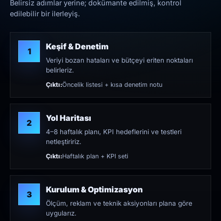
Belirsiz adımlar yerine; dokümante edilmiş, kontrol
edilebilir bir ilerleyiş.
Keşif & Denetim
1
Veriyi bozan hataları ve bütçeyi eriten noktaları
belirleriz.
Çıktı:
Öncelik listesi + kısa denetim notu
Yol Haritası
2
4–8 haftalık planı, KPI hedeflerini ve testleri
netleştiririz.
Çıktı:
Haftalık plan + KPI seti
Kurulum & Optimizasyon
3
Ölçüm, reklam ve teknik aksiyonları plana göre
uygularız.