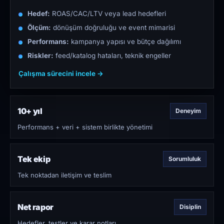
Hedef:
ROAS/CAC/LTV veya lead hedefleri
Ölçüm:
dönüşüm doğruluğu ve event mimarisi
Performans:
kampanya yapısı ve bütçe dağılımı
Riskler:
feed/katalog hataları, teknik engeller
Çalışma sürecini incele →
10+ yıl
Deneyim
Performans + veri + sistem birlikte yönetimi
Tek ekip
Sorumluluk
Tek noktadan iletişim ve teslim
Net rapor
Disiplin
Hedefler, testler ve karar notları