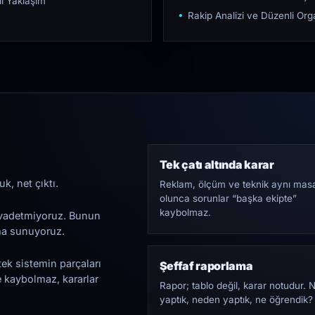
ı Yaklaşım
Rakip Analizi ve Düzenli O
Tek çatı altında karar
k, net çıktı.
Reklam, ölçüm ve teknik aynı mas
olunca sorunlar “başka ekipte”
kaybolmaz.
i vadetmiyoruz. Bunun
ama sunuyoruz.
tek sistemin parçaları
Şeffaf raporlama
e kaybolmaz, kararlar
Rapor; tablo değil, karar notudur. 
yaptık, neden yaptık, ne öğrendik?