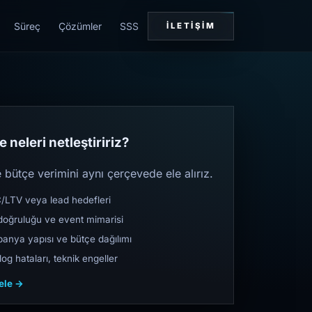
Süreç
Çözümler
SSS
İLETIŞIM
 neleri netleştiririz?
bütçe verimini aynı çerçevede ele alırız.
TV veya lead hedefleri
oğruluğu ve event mimarisi
nya yapısı ve bütçe dağılımı
og hataları, teknik engeller
cele →