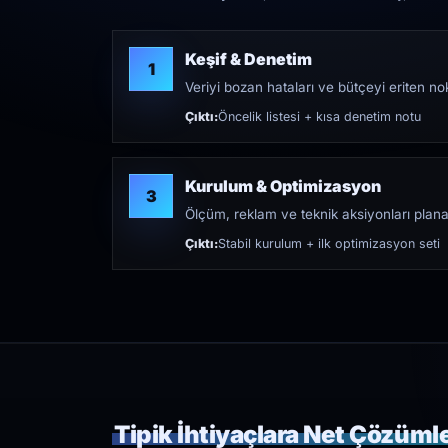
Keşif & Denetim
1
Veriyi bozan hataları ve bütçeyi eriten nokt
Çıktı:
Öncelik listesi + kısa denetim notu
Kurulum & Optimizasyon
3
Ölçüm, reklam ve teknik aksiyonları plana
Çıktı:
Stabil kurulum + ilk optimizasyon seti
Tipik İhtiyaçlara Net Çözüml