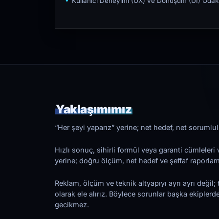
Kullanıcı Deneyimi (UX) ve Dönüşüm (UI) Odakl
Yaklaşımımız
“Her şeyi yaparız” yerine; net hedef, net sorumlulu
Hızlı sonuç, sihirli formül veya garanti cümleler
yerine; doğru ölçüm, net hedef ve şeffaf raporl
Reklam, ölçüm ve teknik altyapıyı ayrı ayrı değil; 
olarak ele alırız. Böylece sorunlar başka ekiplerd
gecikmez.