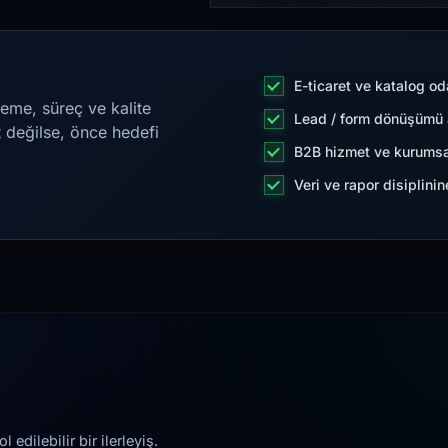
E-ticaret ve katalog od
eme, süreç ve kalite
Lead / form dönüşümü a
t değilse, önce hedefi
B2B hizmet ve kurumsa
Veri ve rapor disiplini
edilebilir bir ilerleyiş.