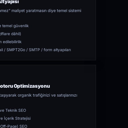
ltyapısı
mez” maliyet yaratmasın diye temel sistemi
 temel güvenlik
flare dâhil)
dilebilirlik
l / SMPT2Go / SMTP / form altyapıları
otoru Optimizasyonu
aşıyarak organik trafiğinizi ve satışlarınızı
 ve Teknik SEO
 İçerik Stratejisi
ı (Off-Page) SEO