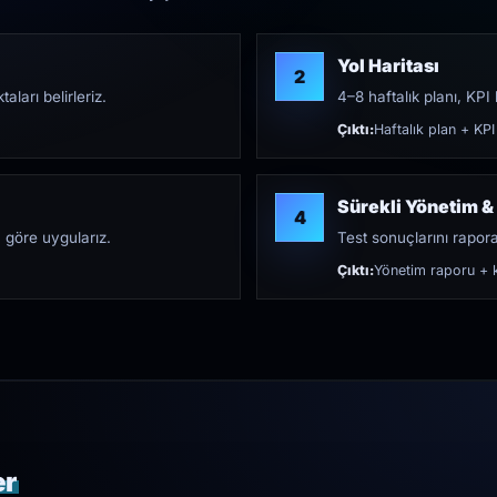
Yol Haritası
2
aları belirleriz.
4–8 haftalık planı, KPI h
Çıktı:
Haftalık plan + KPI
Sürekli Yönetim &
4
 göre uygularız.
Test sonuçlarını rapora 
Çıktı:
Yönetim raporu + k
er