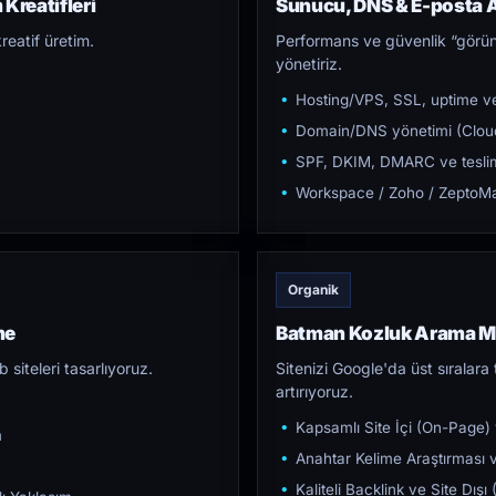
Kreatifleri
Sunucu, DNS & E-posta A
reatif üretim.
Performans ve güvenlik “görün
yönetiriz.
Hosting/VPS, SSL, uptime ve
Domain/DNS yönetimi (Cloud
SPF, DKIM, DMARC ve teslim e
Workspace / Zoho / ZeptoMai
Organik
me
Batman Kozluk Arama M
iteleri tasarlıyoruz.
Sitenizi Google'da üst sıralara t
artırıyoruz.
Kapsamlı Site İçi (On-Page)
m
Anahtar Kelime Araştırması ve
Kaliteli Backlink ve Site Dış