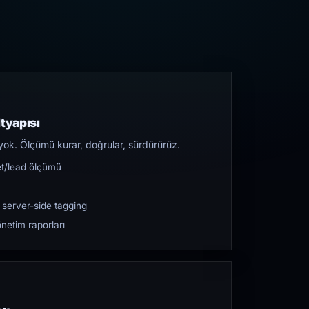
tyapısı
yok. Ölçümü kurar, doğrular, sürdürürüz.
et/lead ölçümü
 server-side tagging
netim raporları