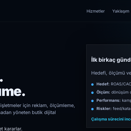
Hizmetler
Yaklaşım
İlk birkaç günde
.
Hedefi, ölçümü ve 
Hedef:
ROAS/CAC/L
üme.
Ölçüm:
dönüşüm d
Performans:
kampa
işletmeler için reklam, ölçümleme,
Riskler:
feed/katal
madan yöneten butik dijital
Çalışma sürecini in
t kararlar.