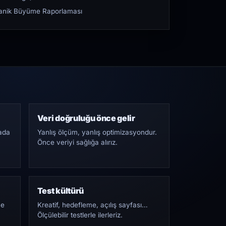
rganik Büyüme Raporlaması
Veri doğruluğu önce gelir
ada
Yanlış ölçüm, yanlış optimizasyondur.
Önce veriyi sağlığa alırız.
Test kültürü
Ne
Kreatif, hedefleme, açılış sayfası…
Ölçülebilir testlerle ilerleriz.