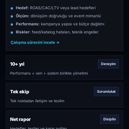
Hedef:
ROAS/CAC/LTV veya lead hedefleri
Ölçüm:
dönüşüm doğruluğu ve event mimarisi
Performans:
kampanya yapısı ve bütçe dağılımı
Riskler:
feed/katalog hataları, teknik engeller
Çalışma sürecini incele →
10+ yıl
Deneyim
Performans + veri + sistem birlikte yönetimi
Tek ekip
Sorumluluk
Tek noktadan iletişim ve teslim
Net rapor
Disiplin
Hedefler, testler ve karar notları