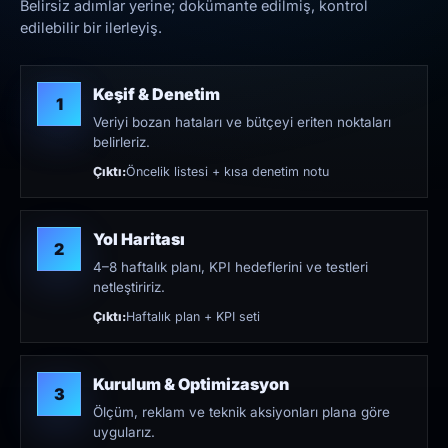
Belirsiz adımlar yerine; dokümante edilmiş, kontrol
edilebilir bir ilerleyiş.
Keşif & Denetim
1
Veriyi bozan hataları ve bütçeyi eriten noktaları
belirleriz.
Çıktı:
Öncelik listesi + kısa denetim notu
Yol Haritası
2
4–8 haftalık planı, KPI hedeflerini ve testleri
netleştiririz.
Çıktı:
Haftalık plan + KPI seti
Kurulum & Optimizasyon
3
Ölçüm, reklam ve teknik aksiyonları plana göre
uygularız.