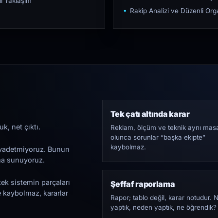
ı Yaklaşım
Rakip Analizi ve Düzenli O
Tek çatı altında karar
k, net çıktı.
Reklam, ölçüm ve teknik aynı mas
olunca sorunlar “başka ekipte”
kaybolmaz.
i vadetmiyoruz. Bunun
ama sunuyoruz.
tek sistemin parçaları
Şeffaf raporlama
e kaybolmaz, kararlar
Rapor; tablo değil, karar notudur. 
yaptık, neden yaptık, ne öğrendik?