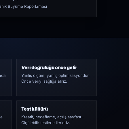
rganik Büyüme Raporlaması
Veri doğruluğu önce gelir
ada
Yanlış ölçüm, yanlış optimizasyondur.
Önce veriyi sağlığa alırız.
Test kültürü
Ne
Kreatif, hedefleme, açılış sayfası…
Ölçülebilir testlerle ilerleriz.