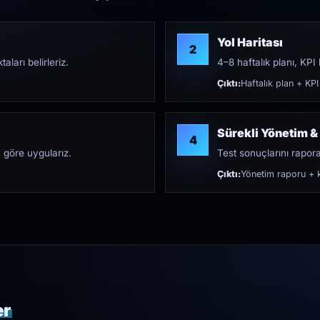
Yol Haritası
2
aları belirleriz.
4–8 haftalık planı, KPI h
Çıktı:
Haftalık plan + KPI
Sürekli Yönetim &
4
 göre uygularız.
Test sonuçlarını rapora 
Çıktı:
Yönetim raporu + k
er