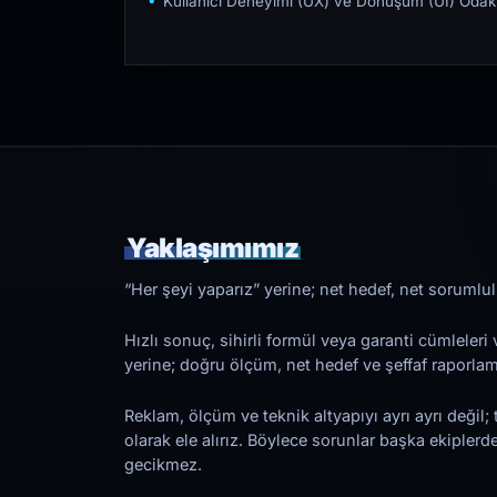
Kullanıcı Deneyimi (UX) ve Dönüşüm (UI) Odakl
Yaklaşımımız
“Her şeyi yaparız” yerine; net hedef, net sorumlulu
Hızlı sonuç, sihirli formül veya garanti cümleler
yerine; doğru ölçüm, net hedef ve şeffaf raporl
Reklam, ölçüm ve teknik altyapıyı ayrı ayrı değil; 
olarak ele alırız. Böylece sorunlar başka ekiplerd
gecikmez.