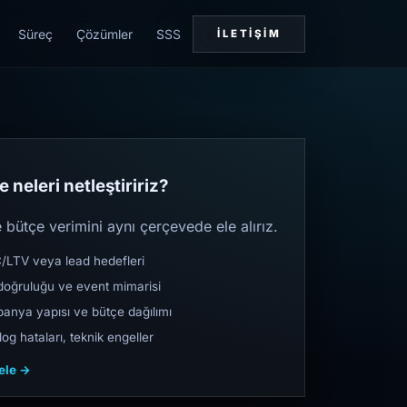
Süreç
Çözümler
SSS
İLETIŞIM
 neleri netleştiririz?
bütçe verimini aynı çerçevede ele alırız.
TV veya lead hedefleri
oğruluğu ve event mimarisi
nya yapısı ve bütçe dağılımı
og hataları, teknik engeller
cele →