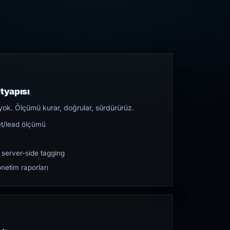
tyapısı
yok. Ölçümü kurar, doğrular, sürdürürüz.
et/lead ölçümü
 server-side tagging
netim raporları