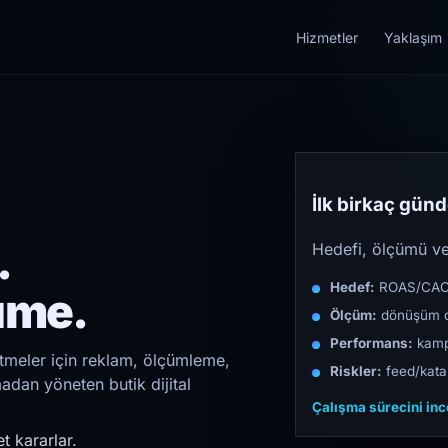
Hizmetler
Yaklaşım
İlk birkaç günde
.
Hedefi, ölçümü ve 
Hedef:
ROAS/CAC/L
üme.
Ölçüm:
dönüşüm d
Performans:
kampa
etmeler için reklam, ölçümleme,
Riskler:
feed/katal
madan yöneten butik dijital
Çalışma sürecini in
t kararlar.