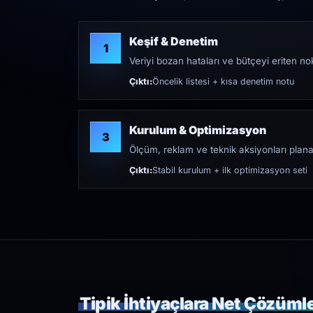
Keşif & Denetim
1
Veriyi bozan hataları ve bütçeyi eriten nokt
Çıktı:
Öncelik listesi + kısa denetim notu
Kurulum & Optimizasyon
3
Ölçüm, reklam ve teknik aksiyonları plana
Çıktı:
Stabil kurulum + ilk optimizasyon seti
Tipik İhtiyaçlara Net Çözüml