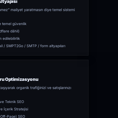
ltyapısı
mez” maliyet yaratmasın diye temel sistemi
 temel güvenlik
flare dâhil)
dilebilirlik
l / SMPT2Go / SMTP / form altyapıları
ru Optimizasyonu
aşıyarak organik trafiğinizi ve satışlarınızı
 ve Teknik SEO
 İçerik Stratejisi
ı (Off-Page) SEO