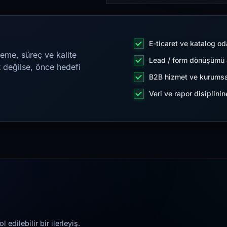
E-ticaret ve katalog od
eme, süreç ve kalite
Lead / form dönüşümü a
t değilse, önce hedefi
B2B hizmet ve kurumsa
Veri ve rapor disiplini
edilebilir bir ilerleyiş.