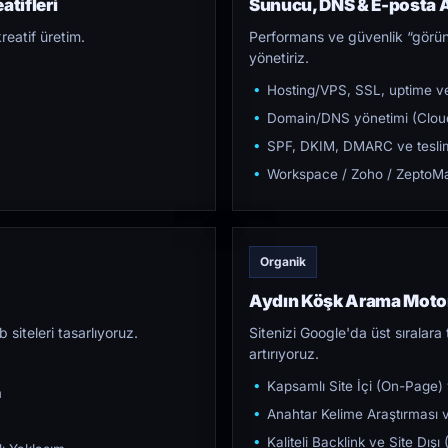
atifleri
Sunucu, DNS & E-posta A
reatif üretim.
Performans ve güvenlik “görün
yönetiriz.
Hosting/VPS, SSL, uptime ve
Domain/DNS yönetimi (Cloud
SPF, DKIM, DMARC ve teslim e
Workspace / Zoho / ZeptoMai
Organik
Aydın Köşk Arama Moto
iteleri tasarlıyoruz.
Sitenizi Google'da üst sıralara t
artırıyoruz.
Kapsamlı Site İçi (On-Page)
m
Anahtar Kelime Araştırması ve
Kaliteli Backlink ve Site Dış