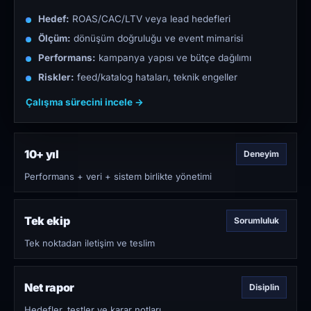
Hedef:
ROAS/CAC/LTV veya lead hedefleri
Ölçüm:
dönüşüm doğruluğu ve event mimarisi
Performans:
kampanya yapısı ve bütçe dağılımı
Riskler:
feed/katalog hataları, teknik engeller
Çalışma sürecini incele →
10+ yıl
Deneyim
Performans + veri + sistem birlikte yönetimi
Tek ekip
Sorumluluk
Tek noktadan iletişim ve teslim
Net rapor
Disiplin
Hedefler, testler ve karar notları