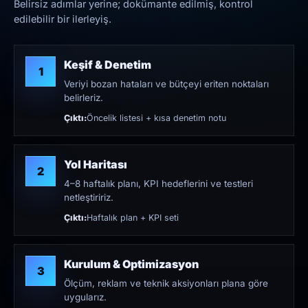
Belirsiz adımlar yerine; dokümante edilmiş, kontrol
edilebilir bir ilerleyiş.
Keşif & Denetim
1
Veriyi bozan hataları ve bütçeyi eriten noktaları
belirleriz.
Çıktı:
Öncelik listesi + kısa denetim notu
Yol Haritası
2
4–8 haftalık planı, KPI hedeflerini ve testleri
netleştiririz.
Çıktı:
Haftalık plan + KPI seti
Kurulum & Optimizasyon
3
Ölçüm, reklam ve teknik aksiyonları plana göre
uygularız.