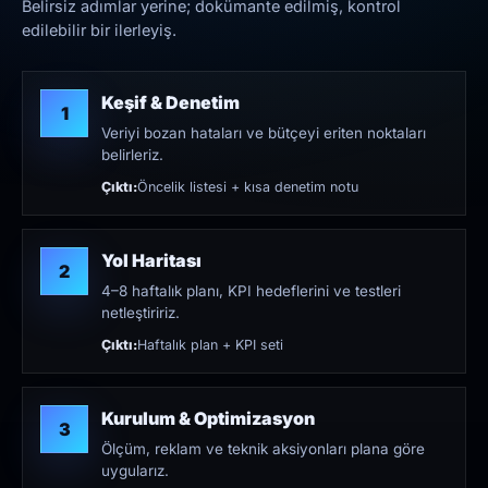
Belirsiz adımlar yerine; dokümante edilmiş, kontrol
edilebilir bir ilerleyiş.
Keşif & Denetim
1
Veriyi bozan hataları ve bütçeyi eriten noktaları
belirleriz.
Çıktı:
Öncelik listesi + kısa denetim notu
Yol Haritası
2
4–8 haftalık planı, KPI hedeflerini ve testleri
netleştiririz.
Çıktı:
Haftalık plan + KPI seti
Kurulum & Optimizasyon
3
Ölçüm, reklam ve teknik aksiyonları plana göre
uygularız.