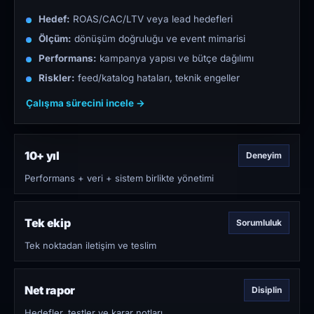
Hedef:
ROAS/CAC/LTV veya lead hedefleri
Ölçüm:
dönüşüm doğruluğu ve event mimarisi
Performans:
kampanya yapısı ve bütçe dağılımı
Riskler:
feed/katalog hataları, teknik engeller
Çalışma sürecini incele →
10+ yıl
Deneyim
Performans + veri + sistem birlikte yönetimi
Tek ekip
Sorumluluk
Tek noktadan iletişim ve teslim
Net rapor
Disiplin
Hedefler, testler ve karar notları