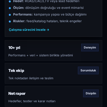
Hedef:
ROAS/CAC/LTV veya lead hedefleri
Ölçüm:
dönüşüm doğruluğu ve event mimarisi
Performans:
kampanya yapısı ve bütçe dağılımı
Riskler:
feed/katalog hataları, teknik engeller
Çalışma sürecini incele →
10+ yıl
Deneyim
Performans + veri + sistem birlikte yönetimi
Tek ekip
Sorumluluk
Tek noktadan iletişim ve teslim
Net rapor
Disiplin
Hedefler, testler ve karar notları