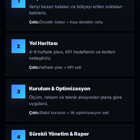
1
Veriyi bozan hataları ve bütçeyi eriten noktaları
belirleriz.
Çıktı:
Öncelik listesi + kısa denetim notu
Yol Haritası
2
4–8 haftalık planı, KPI hedeflerini ve testleri
netleştiririz.
Çıktı:
Haftalık plan + KPI seti
Kurulum & Optimizasyon
3
Ölçüm, reklam ve teknik aksiyonları plana göre
uygularız.
Çıktı:
Stabil kurulum + ilk optimizasyon seti
Sürekli Yönetim & Rapor
4