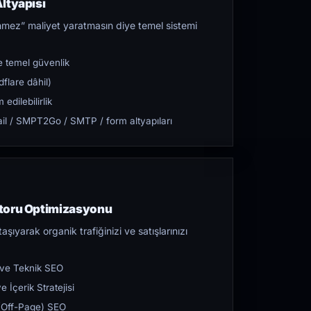
ltyapısı
mez” maliyet yaratmasın diye temel sistemi
 temel güvenlik
flare dâhil)
dilebilirlik
l / SMPT2Go / SMTP / form altyapıları
toru Optimizasyonu
aşıyarak organik trafiğinizi ve satışlarınızı
 ve Teknik SEO
 İçerik Stratejisi
ı (Off-Page) SEO