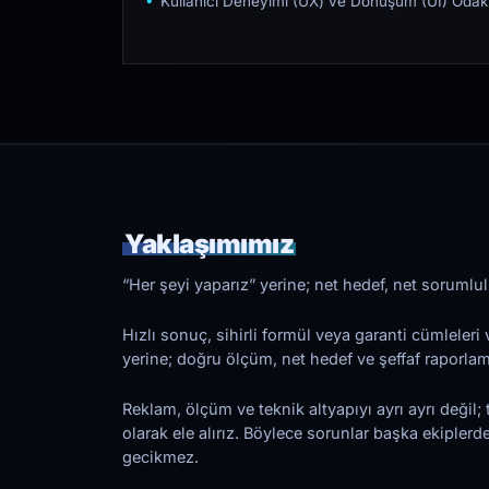
Kullanıcı Deneyimi (UX) ve Dönüşüm (UI) Odakl
Yaklaşımımız
“Her şeyi yaparız” yerine; net hedef, net sorumlulu
Hızlı sonuç, sihirli formül veya garanti cümleler
yerine; doğru ölçüm, net hedef ve şeffaf raporl
Reklam, ölçüm ve teknik altyapıyı ayrı ayrı değil; 
olarak ele alırız. Böylece sorunlar başka ekiplerd
gecikmez.