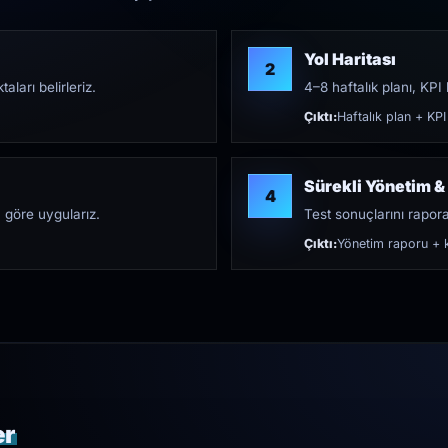
Yol Haritası
2
aları belirleriz.
4–8 haftalık planı, KPI h
Çıktı:
Haftalık plan + KPI
Sürekli Yönetim &
4
 göre uygularız.
Test sonuçlarını rapora 
Çıktı:
Yönetim raporu + k
er