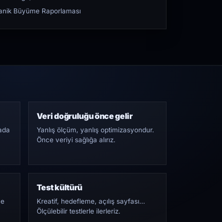
rganik Büyüme Raporlaması
Veri doğruluğu önce gelir
ada
Yanlış ölçüm, yanlış optimizasyondur.
Önce veriyi sağlığa alırız.
Test kültürü
Ne
Kreatif, hedefleme, açılış sayfası…
Ölçülebilir testlerle ilerleriz.