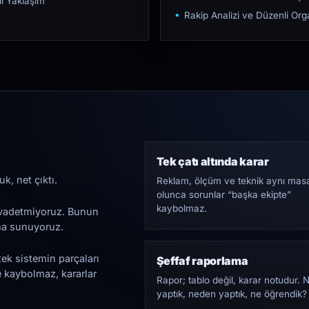
ı Yaklaşım
Rakip Analizi ve Düzenli O
Tek çatı altında karar
k, net çıktı.
Reklam, ölçüm ve teknik aynı mas
olunca sorunlar “başka ekipte”
kaybolmaz.
i vadetmiyoruz. Bunun
ama sunuyoruz.
tek sistemin parçaları
Şeffaf raporlama
e kaybolmaz, kararlar
Rapor; tablo değil, karar notudur. 
yaptık, neden yaptık, ne öğrendik?