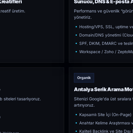
reatifleri
Sunucu, DNS & E-posta A
reatif üretim.
Performans ve güvenlik “görün
yönetiriz.
Hosting/VPS, SSL, uptime ve
Domain/DNS yönetimi (Cloud
SPF, DKIM, DMARC ve teslim e
Workspace / Zoho / ZeptoMai
Organik
e
Antalya Serik Arama Mo
iteleri tasarlıyoruz.
Sitenizi Google'da üst sıralara t
artırıyoruz.
Kapsamlı Site İçi (On-Page)
m
Anahtar Kelime Araştırması ve
Kaliteli Backlink ve Site Dış