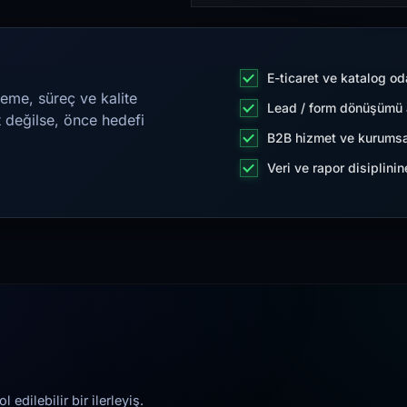
E-ticaret ve katalog od
eme, süreç ve kalite
Lead / form dönüşümü a
t değilse, önce hedefi
B2B hizmet ve kurumsa
Veri ve rapor disiplini
edilebilir bir ilerleyiş.