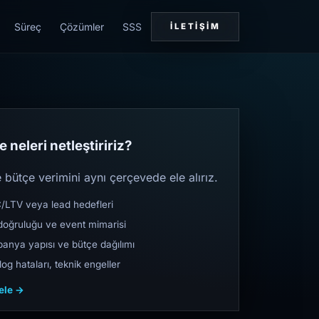
Süreç
Çözümler
SSS
İLETIŞIM
 neleri netleştiririz?
bütçe verimini aynı çerçevede ele alırız.
TV veya lead hedefleri
oğruluğu ve event mimarisi
nya yapısı ve bütçe dağılımı
og hataları, teknik engeller
cele →