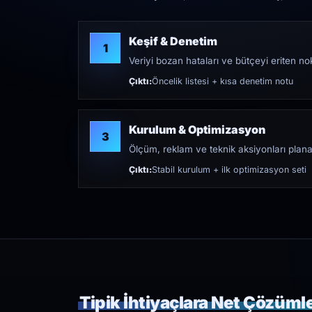
Keşif & Denetim
1
Veriyi bozan hataları ve bütçeyi eriten nokt
Çıktı:
Öncelik listesi + kısa denetim notu
Kurulum & Optimizasyon
3
Ölçüm, reklam ve teknik aksiyonları plana
Çıktı:
Stabil kurulum + ilk optimizasyon seti
Tipik İhtiyaçlara Net Çözüml