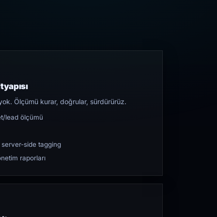
tyapısı
yok. Ölçümü kurar, doğrular, sürdürürüz.
et/lead ölçümü
 server-side tagging
netim raporları