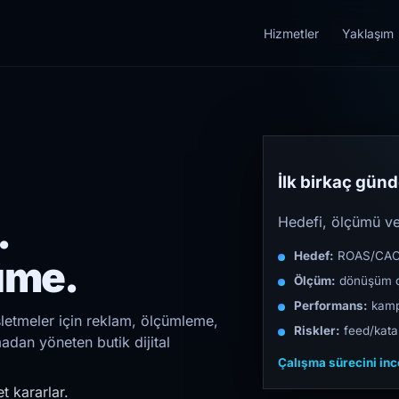
Hizmetler
Yaklaşım
İlk birkaç günde
.
Hedefi, ölçümü ve 
Hedef:
ROAS/CAC/L
üme.
Ölçüm:
dönüşüm d
Performans:
kampa
şletmeler için reklam, ölçümleme,
Riskler:
feed/katal
madan yöneten butik dijital
Çalışma sürecini in
t kararlar.