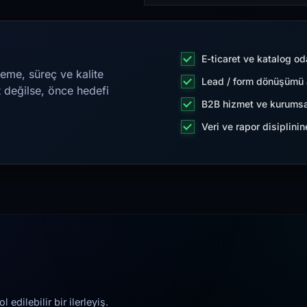
E-ticaret ve katalog od
eme, süreç ve kalite
Lead / form dönüşümü a
t değilse, önce hedefi
B2B hizmet ve kurumsa
Veri ve rapor disiplini
edilebilir bir ilerleyiş.