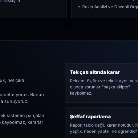
ı Yaklaşım
Rakip Analizi ve Düzenli O
Tek çatı altında karar
k, net çıktı.
Reklam, ölçüm ve teknik aynı mas
olunca sorunlar “başka ekipte”
kaybolmaz.
i vadetmiyoruz. Bunun
ama sunuyoruz.
tek sistemin parçaları
Şeffaf raporlama
e kaybolmaz, kararlar
Rapor; tablo değil, karar notudur. 
yaptık, neden yaptık, ne öğrendik?