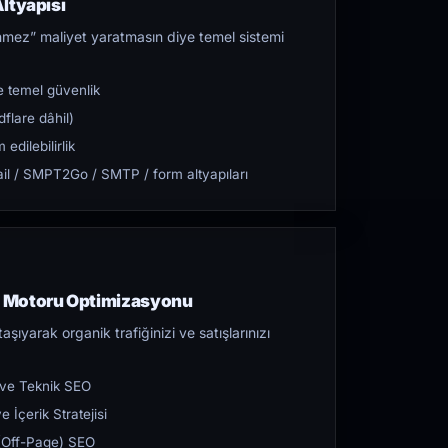
ltyapısı
mez” maliyet yaratmasın diye temel sistemi
 temel güvenlik
flare dâhil)
dilebilirlik
l / SMPT2Go / SMTP / form altyapıları
 Motoru Optimizasyonu
aşıyarak organik trafiğinizi ve satışlarınızı
 ve Teknik SEO
 İçerik Stratejisi
ı (Off-Page) SEO