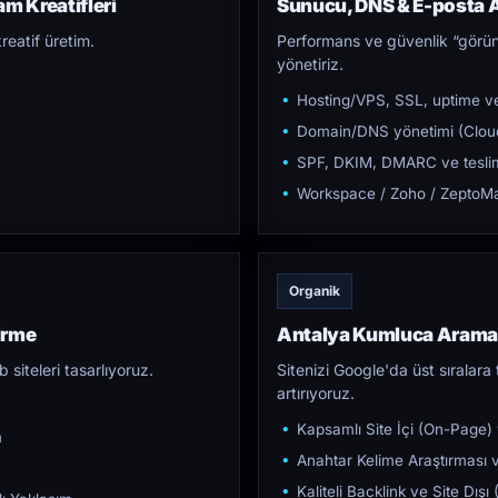
m Kreatifleri
Sunucu, DNS & E-posta A
reatif üretim.
Performans ve güvenlik “görün
yönetiriz.
Hosting/VPS, SSL, uptime ve
Domain/DNS yönetimi (Cloud
SPF, DKIM, DMARC ve teslim e
Workspace / Zoho / ZeptoMai
Organik
irme
Antalya Kumluca Arama
iteleri tasarlıyoruz.
Sitenizi Google'da üst sıralara t
artırıyoruz.
Kapsamlı Site İçi (On-Page)
m
Anahtar Kelime Araştırması ve
Kaliteli Backlink ve Site Dış