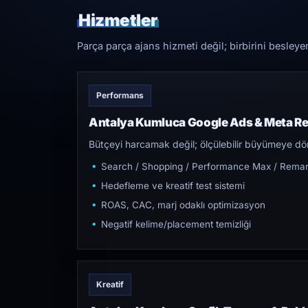
Hizmetler
Parça parça ajans hizmeti değil; birbirini besleye
Performans
Antalya Kumluca Google Ads & Meta R
Bütçeyi harcamak değil; ölçülebilir büyümeye dön
Search / Shopping / Performance Max / Remar
Hedefleme ve kreatif test sistemi
ROAS, CAC, marj odaklı optimizasyon
Negatif kelime/placement temizliği
Kreatif