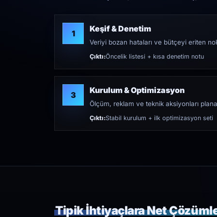
Keşif & Denetim
1
Veriyi bozan hataları ve bütçeyi eriten nokt
Çıktı:
Öncelik listesi + kısa denetim notu
Kurulum & Optimizasyon
3
Ölçüm, reklam ve teknik aksiyonları plana
Çıktı:
Stabil kurulum + ilk optimizasyon seti
Tipik İhtiyaçlara Net Çözüml