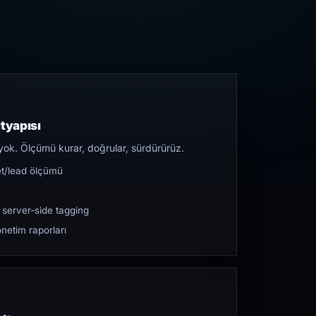
tyapısı
yok. Ölçümü kurar, doğrular, sürdürürüz.
et/lead ölçümü
 server-side tagging
netim raporları