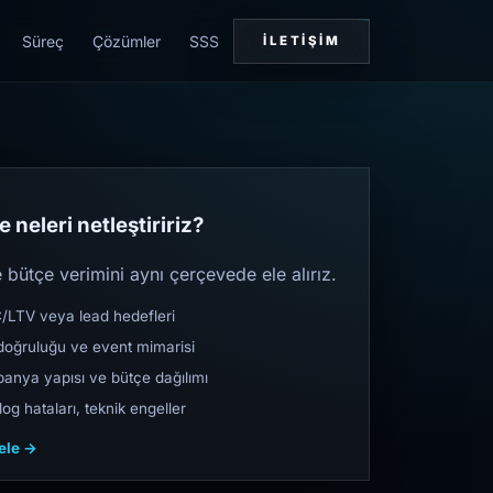
Süreç
Çözümler
SSS
İLETIŞIM
 neleri netleştiririz?
bütçe verimini aynı çerçevede ele alırız.
TV veya lead hedefleri
oğruluğu ve event mimarisi
nya yapısı ve bütçe dağılımı
og hataları, teknik engeller
cele →