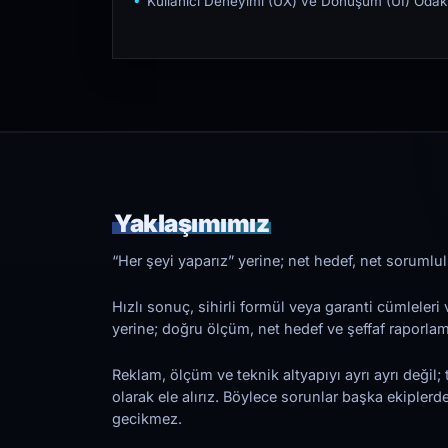
Kullanıcı Deneyimi (UX) ve Dönüşüm (UI) Odakl
Yaklaşımımız
“Her şeyi yaparız” yerine; net hedef, net sorumlulu
Hızlı sonuç, sihirli formül veya garanti cümleler
yerine; doğru ölçüm, net hedef ve şeffaf raporl
Reklam, ölçüm ve teknik altyapıyı ayrı ayrı değil; 
olarak ele alırız. Böylece sorunlar başka ekiplerd
gecikmez.