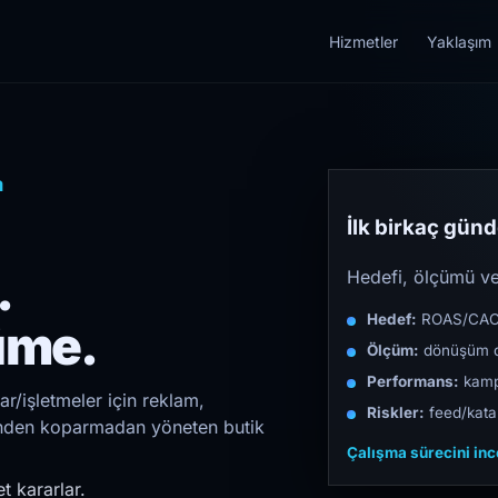
Hizmetler
Yaklaşım
a
İlk birkaç günde
.
Hedefi, ölçümü ve 
Hedef:
ROAS/CAC/L
üme.
Ölçüm:
dönüşüm d
Performans:
kampa
r/işletmeler için reklam,
Riskler:
feed/katal
irinden koparmadan yöneten butik
Çalışma sürecini in
t kararlar.