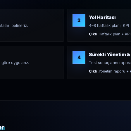
Yol Haritası
2
aları belirleriz.
4–8 haftalık planı, KPI h
Çıktı:
Haftalık plan + KPI
Sürekli Yönetim &
4
 göre uygularız.
Test sonuçlarını rapora 
Çıktı:
Yönetim raporu + k
er