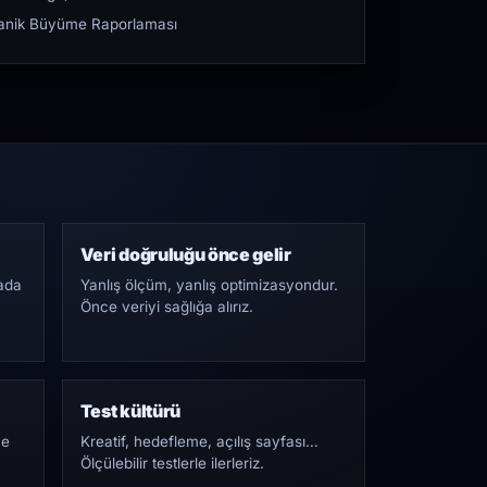
rganik Büyüme Raporlaması
Veri doğruluğu önce gelir
ada
Yanlış ölçüm, yanlış optimizasyondur.
Önce veriyi sağlığa alırız.
Test kültürü
Ne
Kreatif, hedefleme, açılış sayfası…
Ölçülebilir testlerle ilerleriz.