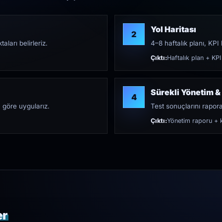
Yol Haritası
2
aları belirleriz.
4–8 haftalık planı, KPI h
Çıktı:
Haftalık plan + KPI
Sürekli Yönetim &
4
 göre uygularız.
Test sonuçlarını rapora 
Çıktı:
Yönetim raporu + k
er