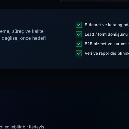
E-ticaret ve katalog od
eme, süreç ve kalite
Lead / form dönüşümü a
t değilse, önce hedefi
B2B hizmet ve kurumsa
Veri ve rapor disiplini
edilebilir bir ilerleyiş.