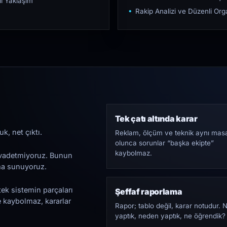
ı Yaklaşım
Rakip Analizi ve Düzenli O
Tek çatı altında karar
k, net çıktı.
Reklam, ölçüm ve teknik aynı mas
olunca sorunlar “başka ekipte”
kaybolmaz.
i vadetmiyoruz. Bunun
ama sunuyoruz.
tek sistemin parçaları
Şeffaf raporlama
e kaybolmaz, kararlar
Rapor; tablo değil, karar notudur. 
yaptık, neden yaptık, ne öğrendik?