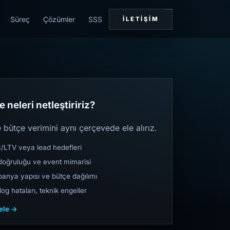
Süreç
Çözümler
SSS
İLETIŞIM
 neleri netleştiririz?
bütçe verimini aynı çerçevede ele alırız.
TV veya lead hedefleri
oğruluğu ve event mimarisi
nya yapısı ve bütçe dağılımı
og hataları, teknik engeller
cele →