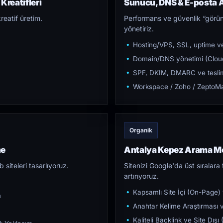
Kreatifleri
Sunucu, DNS & E-posta A
reatif üretim.
Performans ve güvenlik “görün
yönetiriz.
Hosting/VPS, SSL, uptime ve
Domain/DNS yönetimi (Cloud
SPF, DKIM, DMARC ve teslim e
Workspace / Zoho / ZeptoMai
Organik
me
Antalya Kepez Arama M
iteleri tasarlıyoruz.
Sitenizi Google'da üst sıralara t
artırıyoruz.
Kapsamlı Site İçi (On-Page)
m
Anahtar Kelime Araştırması ve
Kaliteli Backlink ve Site Dış