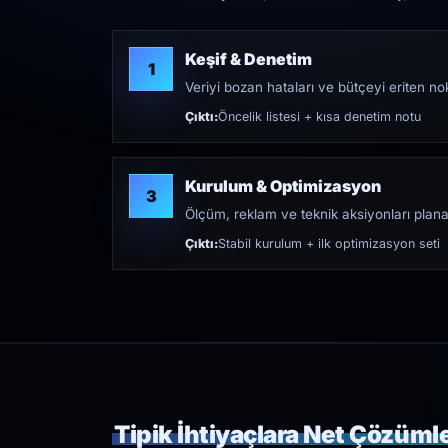
Keşif & Denetim
1
Veriyi bozan hataları ve bütçeyi eriten nokt
Çıktı:
Öncelik listesi + kısa denetim notu
Kurulum & Optimizasyon
3
Ölçüm, reklam ve teknik aksiyonları plana
Çıktı:
Stabil kurulum + ilk optimizasyon seti
Tipik İhtiyaçlara Net Çözüml