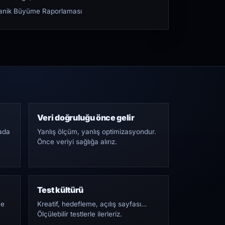
rganik Büyüme Raporlaması
Veri doğruluğu önce gelir
ada
Yanlış ölçüm, yanlış optimizasyondur.
Önce veriyi sağlığa alırız.
Test kültürü
Ne
Kreatif, hedefleme, açılış sayfası…
Ölçülebilir testlerle ilerleriz.