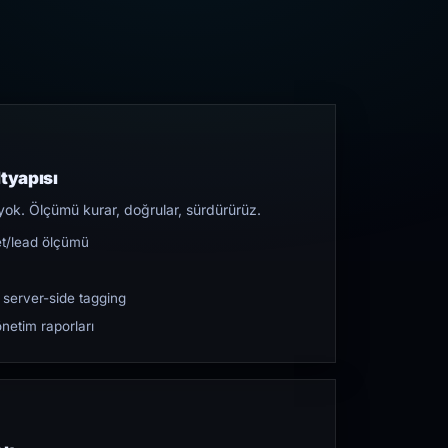
tyapısı
yok. Ölçümü kurar, doğrular, sürdürürüz.
et/lead ölçümü
 server-side tagging
netim raporları