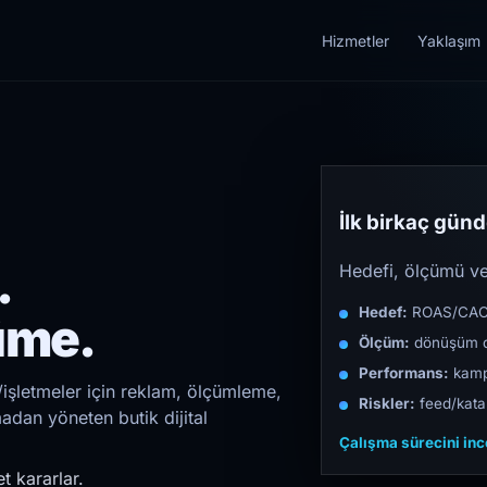
Hizmetler
Yaklaşım
İlk birkaç günde
.
Hedefi, ölçümü ve 
Hedef:
ROAS/CAC/L
üme.
Ölçüm:
dönüşüm d
Performans:
kampa
işletmeler için reklam, ölçümleme,
Riskler:
feed/katal
madan yöneten butik dijital
Çalışma sürecini in
t kararlar.