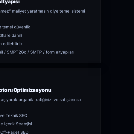
ltyapısı
mez” maliyet yaratmasın diye temel sistemi
 temel güvenlik
flare dâhil)
dilebilirlik
l / SMPT2Go / SMTP / form altyapıları
otoru Optimizasyonu
aşıyarak organik trafiğinizi ve satışlarınızı
 ve Teknik SEO
 İçerik Stratejisi
ı (Off-Page) SEO