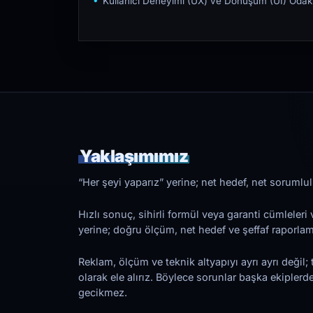
Kullanıcı Deneyimi (UX) ve Dönüşüm (UI) Odakl
Yaklaşımımız
“Her şeyi yaparız” yerine; net hedef, net sorumlulu
Hızlı sonuç, sihirli formül veya garanti cümleler
yerine; doğru ölçüm, net hedef ve şeffaf raporl
Reklam, ölçüm ve teknik altyapıyı ayrı ayrı değil; 
olarak ele alırız. Böylece sorunlar başka ekiplerd
gecikmez.