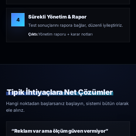
Sürekli Yönetim & Rapor
4
Test sonuçlarını rapora bağlar, düzenli iyileştiririz.
Çıktı:
Yönetim raporu + karar notları
Tipik İhtiyaçlara Net Çözümler
Hangi noktadan başlarsanız başlayın, sistemi bütün olarak
ele alırız.
“Reklam var ama ölçüm güven vermiyor”