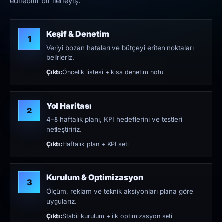
edilebilir bir ilerleyiş.
Keşif & Denetim
1
Veriyi bozan hataları ve bütçeyi eriten noktaları
belirleriz.
Çıktı:
Öncelik listesi + kısa denetim notu
Yol Haritası
2
4–8 haftalık planı, KPI hedeflerini ve testleri
netleştiririz.
Çıktı:
Haftalık plan + KPI seti
Kurulum & Optimizasyon
3
Ölçüm, reklam ve teknik aksiyonları plana göre
uygularız.
Çıktı:
Stabil kurulum + ilk optimizasyon seti