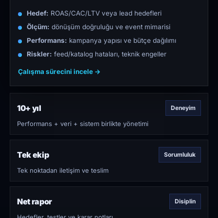
Hedef:
ROAS/CAC/LTV veya lead hedefleri
Ölçüm:
dönüşüm doğruluğu ve event mimarisi
Performans:
kampanya yapısı ve bütçe dağılımı
Riskler:
feed/katalog hataları, teknik engeller
Çalışma sürecini incele →
10+ yıl
Deneyim
Performans + veri + sistem birlikte yönetimi
Tek ekip
Sorumluluk
Tek noktadan iletişim ve teslim
Net rapor
Disiplin
Hedefler, testler ve karar notları