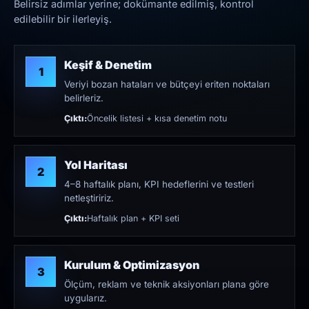
Belirsiz adımlar yerine; dokümante edilmiş, kontrol
edilebilir bir ilerleyiş.
Keşif & Denetim
1
Veriyi bozan hataları ve bütçeyi eriten noktaları
belirleriz.
Çıktı:
Öncelik listesi + kısa denetim notu
Yol Haritası
2
4–8 haftalık planı, KPI hedeflerini ve testleri
netleştiririz.
Çıktı:
Haftalık plan + KPI seti
Kurulum & Optimizasyon
3
Ölçüm, reklam ve teknik aksiyonları plana göre
uygularız.