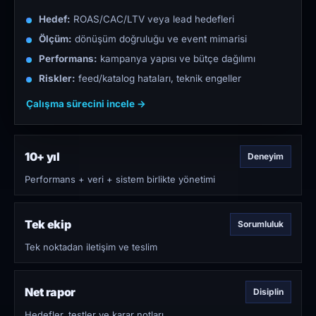
Hedef:
ROAS/CAC/LTV veya lead hedefleri
Ölçüm:
dönüşüm doğruluğu ve event mimarisi
Performans:
kampanya yapısı ve bütçe dağılımı
Riskler:
feed/katalog hataları, teknik engeller
Çalışma sürecini incele →
10+ yıl
Deneyim
Performans + veri + sistem birlikte yönetimi
Tek ekip
Sorumluluk
Tek noktadan iletişim ve teslim
Net rapor
Disiplin
Hedefler, testler ve karar notları