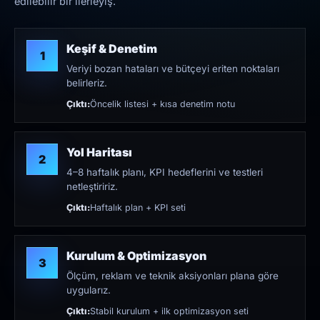
edilebilir bir ilerleyiş.
Keşif & Denetim
1
Veriyi bozan hataları ve bütçeyi eriten noktaları
belirleriz.
Çıktı:
Öncelik listesi + kısa denetim notu
Yol Haritası
2
4–8 haftalık planı, KPI hedeflerini ve testleri
netleştiririz.
Çıktı:
Haftalık plan + KPI seti
Kurulum & Optimizasyon
3
Ölçüm, reklam ve teknik aksiyonları plana göre
uygularız.
Çıktı:
Stabil kurulum + ilk optimizasyon seti