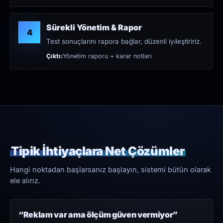
Sürekli Yönetim & Rapor
4
Test sonuçlarını rapora bağlar, düzenli iyileştiririz.
Çıktı:
Yönetim raporu + karar notları
Tipik İhtiyaçlara Net Çözümler
Hangi noktadan başlarsanız başlayın, sistemi bütün olarak
ele alırız.
“Reklam var ama ölçüm güven vermiyor”