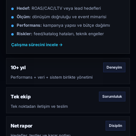
Hedef:
ROAS/CAC/LTV veya lead hedefleri
Ölçüm:
dönüşüm doğruluğu ve event mimarisi
Performans:
kampanya yapısı ve bütçe dağılımı
Riskler:
feed/katalog hataları, teknik engeller
Çalışma sürecini incele →
10+ yıl
Deneyim
Performans + veri + sistem birlikte yönetimi
Tek ekip
Sorumluluk
Tek noktadan iletişim ve teslim
Net rapor
Disiplin
Hedefler, testler ve karar notları