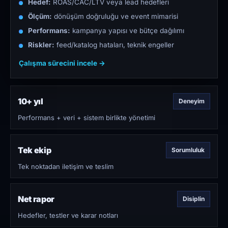
Hedef:
ROAS/CAC/LTV veya lead hedefleri
Ölçüm:
dönüşüm doğruluğu ve event mimarisi
Performans:
kampanya yapısı ve bütçe dağılımı
Riskler:
feed/katalog hataları, teknik engeller
Çalışma sürecini incele →
10+ yıl
Deneyim
Performans + veri + sistem birlikte yönetimi
Tek ekip
Sorumluluk
Tek noktadan iletişim ve teslim
Net rapor
Disiplin
Hedefler, testler ve karar notları