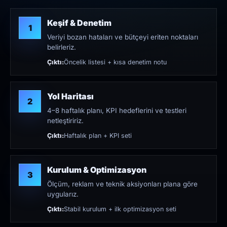
Keşif & Denetim
1
Veriyi bozan hataları ve bütçeyi eriten noktaları
belirleriz.
Çıktı:
Öncelik listesi + kısa denetim notu
Yol Haritası
2
4–8 haftalık planı, KPI hedeflerini ve testleri
netleştiririz.
Çıktı:
Haftalık plan + KPI seti
Kurulum & Optimizasyon
3
Ölçüm, reklam ve teknik aksiyonları plana göre
uygularız.
Çıktı:
Stabil kurulum + ilk optimizasyon seti