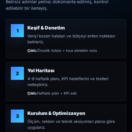
Belirsiz adımlar yerine; dokümante edilmiş, kontrol
edilebilir bir ilerleyiş.
Keşif & Denetim
1
Veriyi bozan hataları ve bütçeyi eriten noktaları
belirleriz.
Çıktı:
Öncelik listesi + kısa denetim notu
Yol Haritası
2
4–8 haftalık planı, KPI hedeflerini ve testleri
netleştiririz.
Çıktı:
Haftalık plan + KPI seti
Kurulum & Optimizasyon
3
Ölçüm, reklam ve teknik aksiyonları plana göre
uygularız.