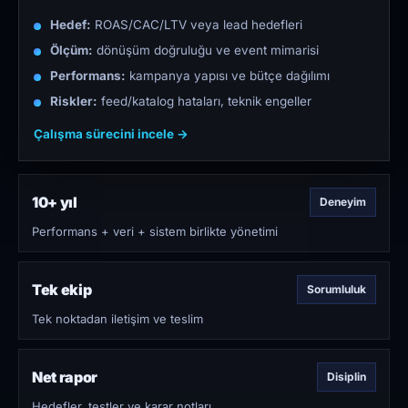
Hedef:
ROAS/CAC/LTV veya lead hedefleri
Ölçüm:
dönüşüm doğruluğu ve event mimarisi
Performans:
kampanya yapısı ve bütçe dağılımı
Riskler:
feed/katalog hataları, teknik engeller
Çalışma sürecini incele →
10+ yıl
Deneyim
Performans + veri + sistem birlikte yönetimi
Tek ekip
Sorumluluk
Tek noktadan iletişim ve teslim
Net rapor
Disiplin
Hedefler, testler ve karar notları