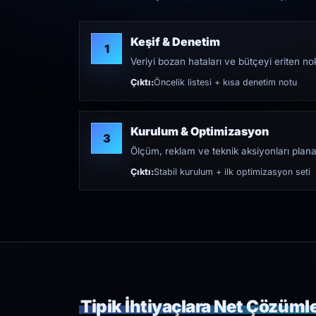
Keşif & Denetim
1
Veriyi bozan hataları ve bütçeyi eriten nokt
Çıktı:
Öncelik listesi + kısa denetim notu
Kurulum & Optimizasyon
3
Ölçüm, reklam ve teknik aksiyonları plana
Çıktı:
Stabil kurulum + ilk optimizasyon seti
Tipik İhtiyaçlara Net Çözüml