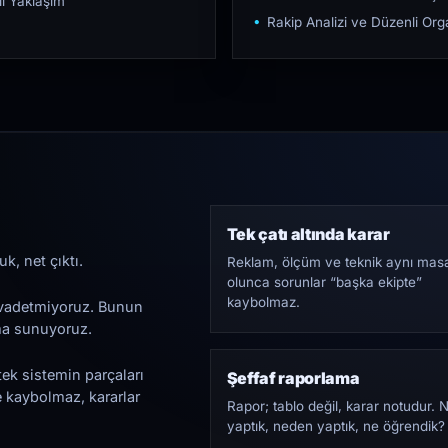
ı Yaklaşım
Rakip Analizi ve Düzenli O
Tek çatı altında karar
k, net çıktı.
Reklam, ölçüm ve teknik aynı mas
olunca sorunlar “başka ekipte”
kaybolmaz.
i vadetmiyoruz. Bunun
ama sunuyoruz.
tek sistemin parçaları
Şeffaf raporlama
e kaybolmaz, kararlar
Rapor; tablo değil, karar notudur. 
yaptık, neden yaptık, ne öğrendik?