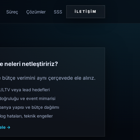
Süreç
Çözümler
SSS
İLETIŞIM
 neleri netleştiririz?
bütçe verimini aynı çerçevede ele alırız.
TV veya lead hedefleri
oğruluğu ve event mimarisi
nya yapısı ve bütçe dağılımı
og hataları, teknik engeller
cele →