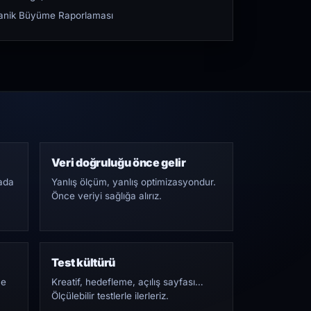
rganik Büyüme Raporlaması
Veri doğruluğu önce gelir
ada
Yanlış ölçüm, yanlış optimizasyondur.
Önce veriyi sağlığa alırız.
Test kültürü
Ne
Kreatif, hedefleme, açılış sayfası…
Ölçülebilir testlerle ilerleriz.