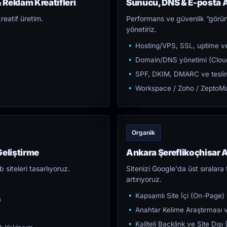
 Reklam Kreatifleri
Sunucu, DNS & E-posta A
reatif üretim.
Performans ve güvenlik “görün
yönetiriz.
Hosting/VPS, SSL, uptime ve
Domain/DNS yönetimi (Cloud
SPF, DKIM, DMARC ve teslim e
Workspace / Zoho / ZeptoMai
Organik
Geliştirme
Ankara Şereflikoçhisar
iteleri tasarlıyoruz.
Sitenizi Google'da üst sıralara t
artırıyoruz.
Kapsamlı Site İçi (On-Page)
m
Anahtar Kelime Araştırması ve
Kaliteli Backlink ve Site Dış