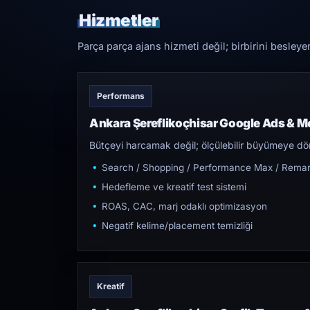
Hizmetler
Parça parça ajans hizmeti değil; birbirini besleye
Performans
Ankara Şereflikoçhisar Google Ads & M
Bütçeyi harcamak değil; ölçülebilir büyümeye dön
Search / Shopping / Performance Max / Remar
Hedefleme ve kreatif test sistemi
ROAS, CAC, marj odaklı optimizasyon
Negatif kelime/placement temizliği
Kreatif