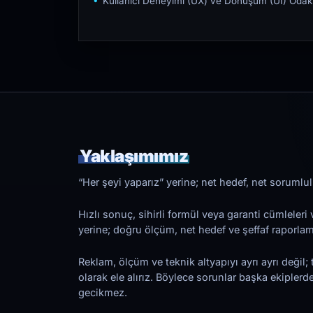
Kullanıcı Deneyimi (UX) ve Dönüşüm (UI) Odakl
Yaklaşımımız
“Her şeyi yaparız” yerine; net hedef, net sorumlulu
Hızlı sonuç, sihirli formül veya garanti cümleler
yerine; doğru ölçüm, net hedef ve şeffaf raporl
Reklam, ölçüm ve teknik altyapıyı ayrı ayrı değil; 
olarak ele alırız. Böylece sorunlar başka ekiplerd
gecikmez.