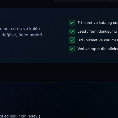
E-ticaret ve katalog od
eme, süreç ve kalite
Lead / form dönüşümü a
t değilse, önce hedefi
B2B hizmet ve kurumsa
Veri ve rapor disiplini
edilebilir bir ilerleyiş.