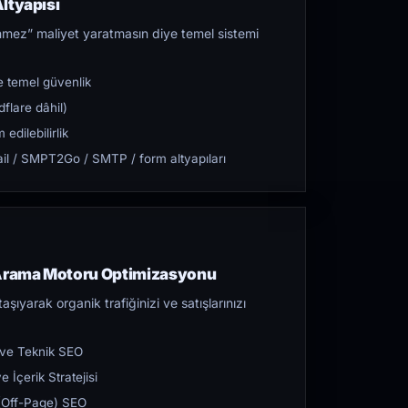
ltyapısı
mez” maliyet yaratmasın diye temel sistemi
 temel güvenlik
flare dâhil)
dilebilirlik
l / SMPT2Go / SMTP / form altyapıları
 Arama Motoru Optimizasyonu
aşıyarak organik trafiğinizi ve satışlarınızı
 ve Teknik SEO
 İçerik Stratejisi
ı (Off-Page) SEO