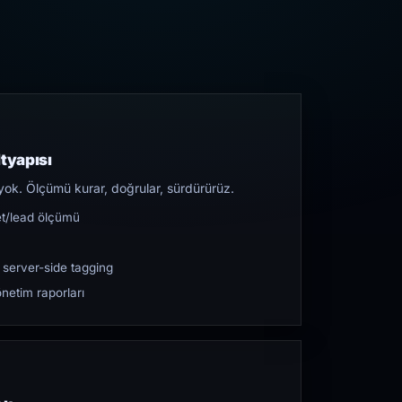
tyapısı
yok. Ölçümü kurar, doğrular, sürdürürüz.
et/lead ölçümü
 server-side tagging
netim raporları