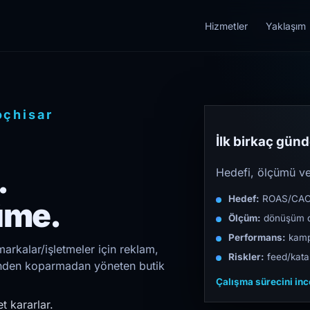
Hizmetler
Yaklaşım
oçhisar
İlk birkaç günde
.
Hedefi, ölçümü ve 
Hedef:
ROAS/CAC/L
üme.
Ölçüm:
dönüşüm d
Performans:
kampa
arkalar/işletmeler için reklam,
Riskler:
feed/katal
irinden koparmadan yöneten butik
Çalışma sürecini in
t kararlar.