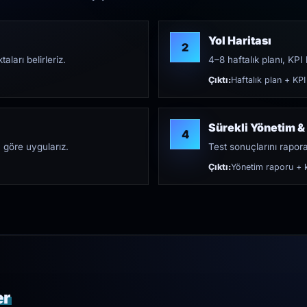
Yol Haritası
2
aları belirleriz.
4–8 haftalık planı, KPI h
Çıktı:
Haftalık plan + KPI
Sürekli Yönetim &
4
 göre uygularız.
Test sonuçlarını rapora 
Çıktı:
Yönetim raporu + k
er