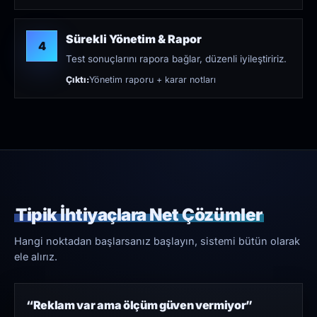
Sürekli Yönetim & Rapor
4
Test sonuçlarını rapora bağlar, düzenli iyileştiririz.
Çıktı:
Yönetim raporu + karar notları
Tipik İhtiyaçlara Net Çözümler
Hangi noktadan başlarsanız başlayın, sistemi bütün olarak
ele alırız.
“Reklam var ama ölçüm güven vermiyor”