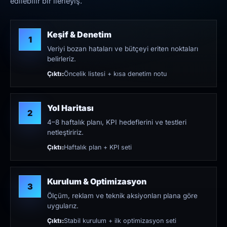
edilebilir bir ilerleyiş.
Keşif & Denetim
1
Veriyi bozan hataları ve bütçeyi eriten noktaları
belirleriz.
Çıktı:
Öncelik listesi + kısa denetim notu
Yol Haritası
2
4–8 haftalık planı, KPI hedeflerini ve testleri
netleştiririz.
Çıktı:
Haftalık plan + KPI seti
Kurulum & Optimizasyon
3
Ölçüm, reklam ve teknik aksiyonları plana göre
uygularız.
Çıktı:
Stabil kurulum + ilk optimizasyon seti