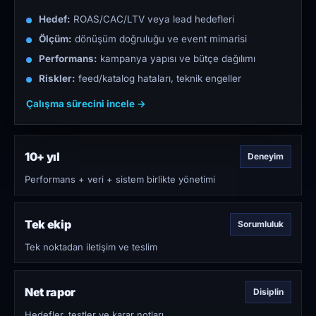
Hedef:
ROAS/CAC/LTV veya lead hedefleri
Ölçüm:
dönüşüm doğruluğu ve event mimarisi
Performans:
kampanya yapısı ve bütçe dağılımı
Riskler:
feed/katalog hataları, teknik engeller
Çalışma sürecini incele →
10+ yıl
Deneyim
Performans + veri + sistem birlikte yönetimi
Tek ekip
Sorumluluk
Tek noktadan iletişim ve teslim
Net rapor
Disiplin
Hedefler, testler ve karar notları