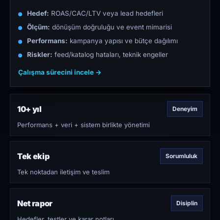
Hedef:
ROAS/CAC/LTV veya lead hedefleri
Ölçüm:
dönüşüm doğruluğu ve event mimarisi
Performans:
kampanya yapısı ve bütçe dağılımı
Riskler:
feed/katalog hataları, teknik engeller
Çalışma sürecini incele →
10+ yıl
Deneyim
Performans + veri + sistem birlikte yönetimi
Tek ekip
Sorumluluk
Tek noktadan iletişim ve teslim
Net rapor
Disiplin
Hedefler, testler ve karar notları