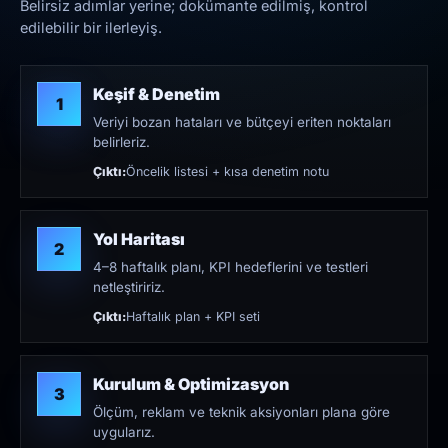
Belirsiz adımlar yerine; dokümante edilmiş, kontrol
edilebilir bir ilerleyiş.
Keşif & Denetim
1
Veriyi bozan hataları ve bütçeyi eriten noktaları
belirleriz.
Çıktı:
Öncelik listesi + kısa denetim notu
Yol Haritası
2
4–8 haftalık planı, KPI hedeflerini ve testleri
netleştiririz.
Çıktı:
Haftalık plan + KPI seti
Kurulum & Optimizasyon
3
Ölçüm, reklam ve teknik aksiyonları plana göre
uygularız.