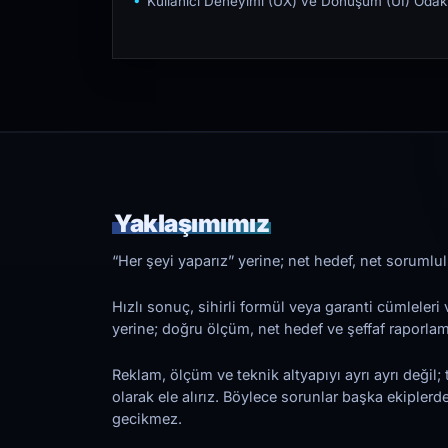
Kullanıcı Deneyimi (UX) ve Dönüşüm (UI) Odakl
Yaklaşımımız
“Her şeyi yaparız” yerine; net hedef, net sorumlulu
Hızlı sonuç, sihirli formül veya garanti cümleler
yerine; doğru ölçüm, net hedef ve şeffaf raporl
Reklam, ölçüm ve teknik altyapıyı ayrı ayrı değil; 
olarak ele alırız. Böylece sorunlar başka ekiplerd
gecikmez.