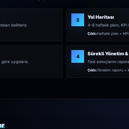
Yol Haritası
2
aları belirleriz.
4–8 haftalık planı, KPI h
Çıktı:
Haftalık plan + KPI
Sürekli Yönetim &
4
 göre uygularız.
Test sonuçlarını rapora 
Çıktı:
Yönetim raporu + k
er