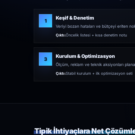
Keşif & Denetim
1
Veriyi bozan hataları ve bütçeyi eriten nokt
Çıktı:
Öncelik listesi + kısa denetim notu
Kurulum & Optimizasyon
3
Ölçüm, reklam ve teknik aksiyonları plana
Çıktı:
Stabil kurulum + ilk optimizasyon seti
Tipik İhtiyaçlara Net Çözüml