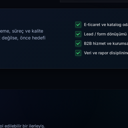
E-ticaret ve katalog od
eme, süreç ve kalite
Lead / form dönüşümü a
t değilse, önce hedefi
B2B hizmet ve kurumsa
Veri ve rapor disiplini
edilebilir bir ilerleyiş.