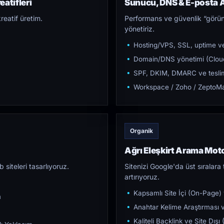
eatifleri
Sunucu, DNS & E-posta A
reatif üretim.
Performans ve güvenlik “görün
yönetiriz.
Hosting/VPS, SSL, uptime ve
Domain/DNS yönetimi (Cloud
SPF, DKIM, DMARC ve teslim e
Workspace / Zoho / ZeptoMai
Organik
Ağrı Eleşkirt Arama Mo
iteleri tasarlıyoruz.
Sitenizi Google'da üst sıralara t
artırıyoruz.
Kapsamlı Site İçi (On-Page)
m
Anahtar Kelime Araştırması ve
Kaliteli Backlink ve Site Dış