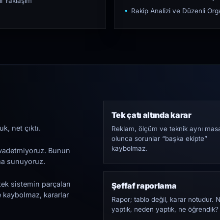
ı Yaklaşım
Rakip Analizi ve Düzenli O
Tek çatı altında karar
k, net çıktı.
Reklam, ölçüm ve teknik aynı mas
olunca sorunlar “başka ekipte”
kaybolmaz.
i vadetmiyoruz. Bunun
ama sunuyoruz.
tek sistemin parçaları
Şeffaf raporlama
e kaybolmaz, kararlar
Rapor; tablo değil, karar notudur. 
yaptık, neden yaptık, ne öğrendik?