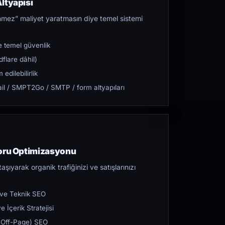
ltyapısı
mez” maliyet yaratmasın diye temel sistemi
 temel güvenlik
flare dâhil)
dilebilirlik
l / SMPT2Go / SMTP / form altyapıları
toru Optimizasyonu
aşıyarak organik trafiğinizi ve satışlarınızı
 ve Teknik SEO
 İçerik Stratejisi
ı (Off-Page) SEO