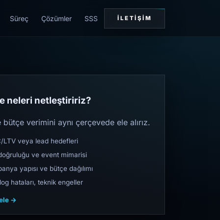
Süreç
Çözümler
SSS
İLETIŞIM
 neleri netleştiririz?
bütçe verimini aynı çerçevede ele alırız.
TV veya lead hedefleri
oğruluğu ve event mimarisi
nya yapısı ve bütçe dağılımı
og hataları, teknik engeller
cele →