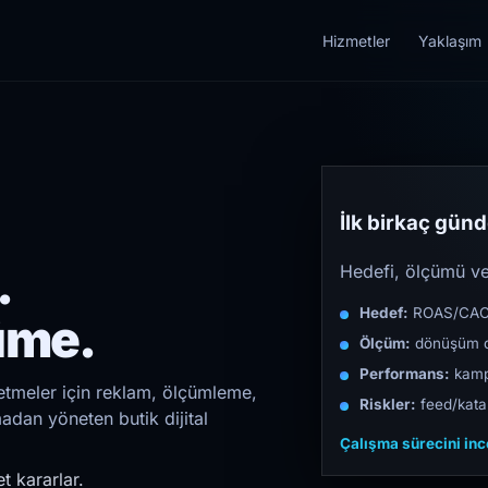
Hizmetler
Yaklaşım
İlk birkaç günde
.
Hedefi, ölçümü ve 
Hedef:
ROAS/CAC/L
üme.
Ölçüm:
dönüşüm d
Performans:
kampa
şletmeler için reklam, ölçümleme,
Riskler:
feed/katal
madan yöneten butik dijital
Çalışma sürecini in
t kararlar.