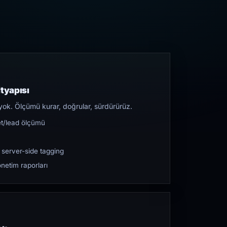
tyapısı
yok. Ölçümü kurar, doğrular, sürdürürüz.
et/lead ölçümü
 server-side tagging
netim raporları