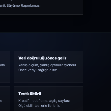
rganik Büyüme Raporlaması
Veri doğruluğu önce gelir
ada
Yanlış ölçüm, yanlış optimizasyondur.
Önce veriyi sağlığa alırız.
Test kültürü
Ne
Kreatif, hedefleme, açılış sayfası…
Ölçülebilir testlerle ilerleriz.