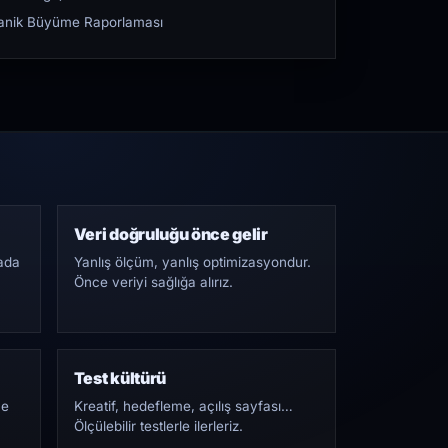
rganik Büyüme Raporlaması
Veri doğruluğu önce gelir
ada
Yanlış ölçüm, yanlış optimizasyondur.
Önce veriyi sağlığa alırız.
Test kültürü
Ne
Kreatif, hedefleme, açılış sayfası…
Ölçülebilir testlerle ilerleriz.