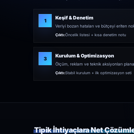
Keşif & Denetim
1
Veriyi bozan hataları ve bütçeyi eriten nokt
Çıktı:
Öncelik listesi + kısa denetim notu
Kurulum & Optimizasyon
3
Ölçüm, reklam ve teknik aksiyonları plana
Çıktı:
Stabil kurulum + ilk optimizasyon seti
Tipik İhtiyaçlara Net Çözüml