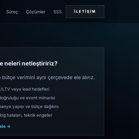
Süreç
Çözümler
SSS
İLETIŞIM
 neleri netleştiririz?
bütçe verimini aynı çerçevede ele alırız.
TV veya lead hedefleri
oğruluğu ve event mimarisi
nya yapısı ve bütçe dağılımı
og hataları, teknik engeller
cele →