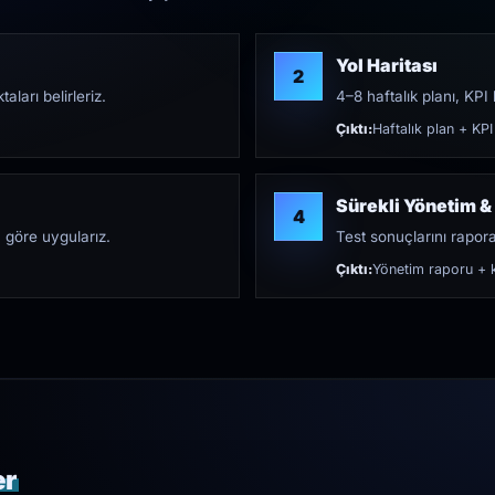
Yol Haritası
2
aları belirleriz.
4–8 haftalık planı, KPI h
Çıktı:
Haftalık plan + KPI
Sürekli Yönetim &
4
 göre uygularız.
Test sonuçlarını rapora 
Çıktı:
Yönetim raporu + k
er