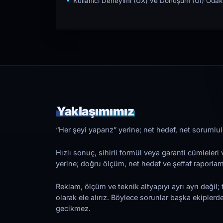
Kullanıcı Deneyimi (UX) ve Dönüşüm (UI) Odakl
Yaklaşımımız
“Her şeyi yaparız” yerine; net hedef, net sorumlulu
Hızlı sonuç, sihirli formül veya garanti cümleler
yerine; doğru ölçüm, net hedef ve şeffaf raporl
Reklam, ölçüm ve teknik altyapıyı ayrı ayrı değil; 
olarak ele alırız. Böylece sorunlar başka ekiplerd
gecikmez.