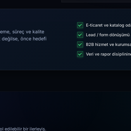
E-ticaret ve katalog od
eme, süreç ve kalite
Lead / form dönüşümü a
t değilse, önce hedefi
B2B hizmet ve kurumsa
Veri ve rapor disiplini
edilebilir bir ilerleyiş.