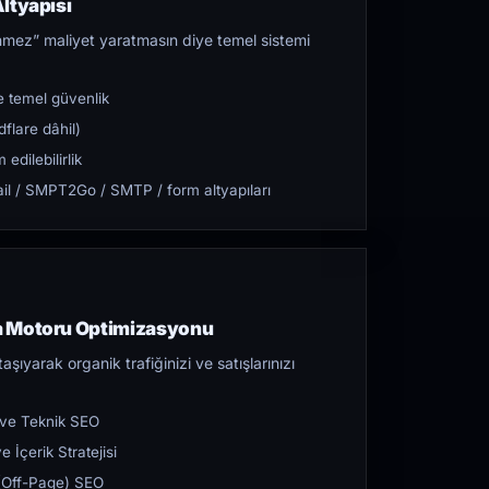
ltyapısı
mez” maliyet yaratmasın diye temel sistemi
 temel güvenlik
flare dâhil)
dilebilirlik
l / SMPT2Go / SMTP / form altyapıları
a Motoru Optimizasyonu
aşıyarak organik trafiğinizi ve satışlarınızı
 ve Teknik SEO
 İçerik Stratejisi
ı (Off-Page) SEO