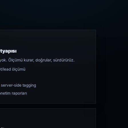
tyapısı
yok. Ölçümü kurar, doğrular, sürdürürüz.
et/lead ölçümü
 server-side tagging
netim raporları