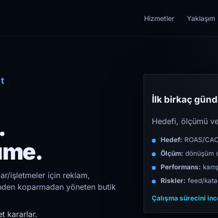
Hizmetler
Yaklaşım
t
İlk birkaç günde
.
Hedefi, ölçümü ve 
Hedef:
ROAS/CAC/L
üme.
Ölçüm:
dönüşüm d
Performans:
kampa
r/işletmeler için reklam,
Riskler:
feed/katal
irinden koparmadan yöneten butik
Çalışma sürecini in
t kararlar.