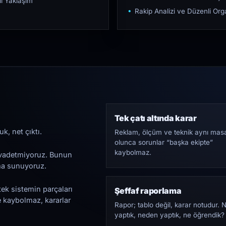
ı Yaklaşım
Rakip Analizi ve Düzenli O
Tek çatı altında karar
k, net çıktı.
Reklam, ölçüm ve teknik aynı mas
olunca sorunlar “başka ekipte”
kaybolmaz.
i vadetmiyoruz. Bunun
ama sunuyoruz.
tek sistemin parçaları
Şeffaf raporlama
e kaybolmaz, kararlar
Rapor; tablo değil, karar notudur. 
yaptık, neden yaptık, ne öğrendik?