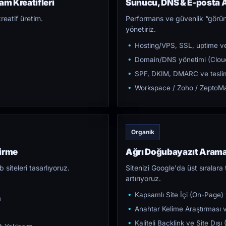
am Kreatifleri
Sunucu, DNS & E-posta A
reatif üretim.
Performans ve güvenlik “görün
yönetiriz.
Hosting/VPS, SSL, uptime ve
Domain/DNS yönetimi (Cloud
SPF, DKIM, DMARC ve teslim e
Workspace / Zoho / ZeptoMai
Organik
tirme
Ağrı Doğubayazıt Aram
iteleri tasarlıyoruz.
Sitenizi Google'da üst sıralara t
artırıyoruz.
Kapsamlı Site İçi (On-Page)
m
Anahtar Kelime Araştırması ve
Kaliteli Backlink ve Site Dış