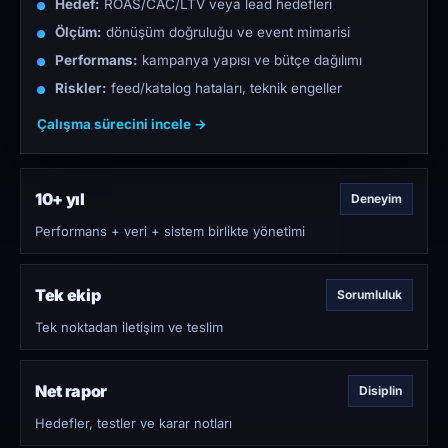
Hedef:
ROAS/CAC/LTV veya lead hedefleri
Ölçüm:
dönüşüm doğruluğu ve event mimarisi
Performans:
kampanya yapısı ve bütçe dağılımı
Riskler:
feed/katalog hataları, teknik engeller
Çalışma sürecini incele →
10+ yıl
Deneyim
Performans + veri + sistem birlikte yönetimi
Tek ekip
Sorumluluk
Tek noktadan iletişim ve teslim
Net rapor
Disiplin
Hedefler, testler ve karar notları