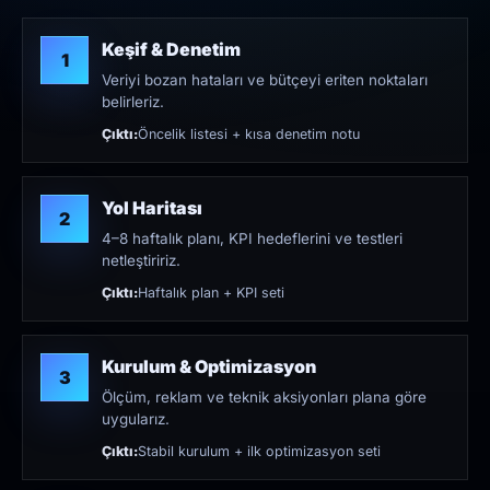
Keşif & Denetim
1
Veriyi bozan hataları ve bütçeyi eriten noktaları
belirleriz.
Çıktı:
Öncelik listesi + kısa denetim notu
Yol Haritası
2
4–8 haftalık planı, KPI hedeflerini ve testleri
netleştiririz.
Çıktı:
Haftalık plan + KPI seti
Kurulum & Optimizasyon
3
Ölçüm, reklam ve teknik aksiyonları plana göre
uygularız.
Çıktı:
Stabil kurulum + ilk optimizasyon seti