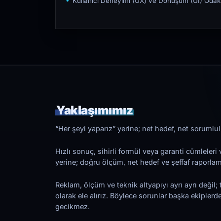
Kullanıcı Deneyimi (UX) ve Dönüşüm (UI) Odakl
Yaklaşımımız
“Her şeyi yaparız” yerine; net hedef, net sorumlulu
Hızlı sonuç, sihirli formül veya garanti cümleler
yerine; doğru ölçüm, net hedef ve şeffaf raporl
Reklam, ölçüm ve teknik altyapıyı ayrı ayrı değil; 
olarak ele alırız. Böylece sorunlar başka ekiplerd
gecikmez.