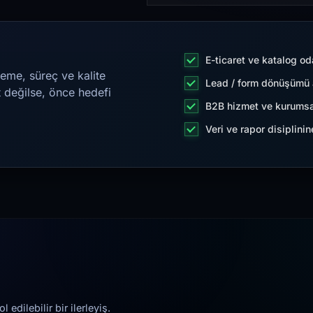
E-ticaret ve katalog od
eme, süreç ve kalite
Lead / form dönüşümü a
t değilse, önce hedefi
B2B hizmet ve kurumsa
Veri ve rapor disiplini
edilebilir bir ilerleyiş.