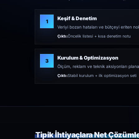
Keşif & Denetim
1
Veriyi bozan hataları ve bütçeyi eriten nokt
Çıktı:
Öncelik listesi + kısa denetim notu
Kurulum & Optimizasyon
3
Ölçüm, reklam ve teknik aksiyonları plana
Çıktı:
Stabil kurulum + ilk optimizasyon seti
Tipik İhtiyaçlara Net Çözüml