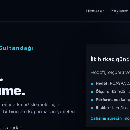
Hizmetler
Yaklaşım
Sultandağı
İlk birkaç günde
.
Hedefi, ölçümü ve 
Hedef:
ROAS/CAC/L
üme.
Ölçüm:
dönüşüm d
Performans:
kampa
ren markalar/işletmeler için
Riskler:
feed/katal
ıyı birbirinden koparmadan yöneten
Çalışma sürecini in
t kararlar.