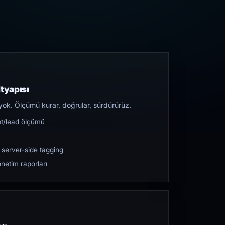
tyapısı
yok. Ölçümü kurar, doğrular, sürdürürüz.
et/lead ölçümü
 server-side tagging
netim raporları