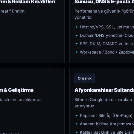
ım & Reklam Kreatifleri
Sunucu, DNS & E-posta A
reatif üretim.
Performans ve güvenlik “görün
yönetiriz.
Hosting/VPS, SSL, uptime ve
Domain/DNS yönetimi (Cloud
SPF, DKIM, DMARC ve teslim e
Workspace / Zoho / ZeptoMai
Organik
 & Geliştirme
Afyonkarahisar Sultan
iteleri tasarlıyoruz.
Sitenizi Google'da üst sıralara t
artırıyoruz.
Kapsamlı Site İçi (On-Page)
m
Anahtar Kelime Araştırması ve
Kaliteli Backlink ve Site Dış