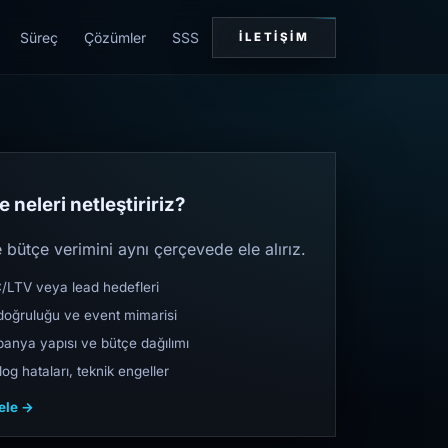
Süreç
Çözümler
SSS
İLETIŞIM
 neleri netleştiririz?
bütçe verimini aynı çerçevede ele alırız.
TV veya lead hedefleri
oğruluğu ve event mimarisi
nya yapısı ve bütçe dağılımı
og hataları, teknik engeller
cele →