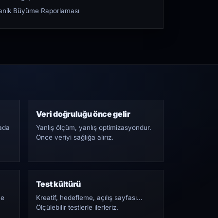
rganik Büyüme Raporlaması
Veri doğruluğu önce gelir
ada
Yanlış ölçüm, yanlış optimizasyondur.
Önce veriyi sağlığa alırız.
Test kültürü
Ne
Kreatif, hedefleme, açılış sayfası…
Ölçülebilir testlerle ilerleriz.