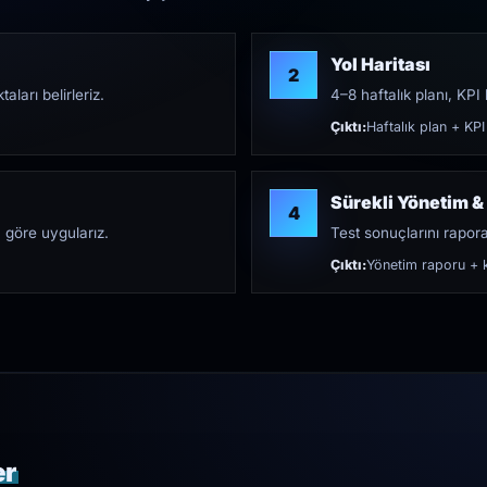
Yol Haritası
2
aları belirleriz.
4–8 haftalık planı, KPI h
Çıktı:
Haftalık plan + KPI
Sürekli Yönetim &
4
 göre uygularız.
Test sonuçlarını rapora 
Çıktı:
Yönetim raporu + k
er