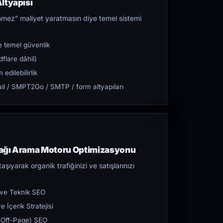
ltyapısı
mez” maliyet yaratmasın diye temel sistemi
 temel güvenlik
flare dâhil)
dilebilirlik
l / SMPT2Go / SMTP / form altyapıları
dağı Arama Motoru Optimizasyonu
aşıyarak organik trafiğinizi ve satışlarınızı
 ve Teknik SEO
 İçerik Stratejisi
ı (Off-Page) SEO