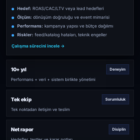
Hedef:
ROAS/CAC/LTV veya lead hedefleri
Ölçüm:
dönüşüm doğruluğu ve event mimarisi
Performans:
kampanya yapısı ve bütçe dağılımı
Riskler:
feed/katalog hataları, teknik engeller
Çalışma sürecini incele →
10+ yıl
Deneyim
Performans + veri + sistem birlikte yönetimi
Tek ekip
Sorumluluk
Tek noktadan iletişim ve teslim
Net rapor
Disiplin
Hedefler, testler ve karar notları