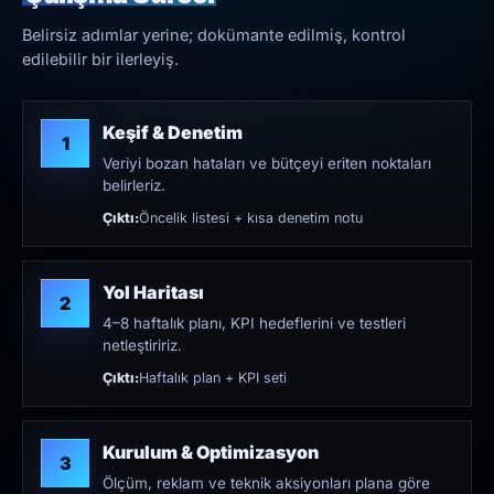
Belirsiz adımlar yerine; dokümante edilmiş, kontrol
edilebilir bir ilerleyiş.
Keşif & Denetim
1
Veriyi bozan hataları ve bütçeyi eriten noktaları
belirleriz.
Çıktı:
Öncelik listesi + kısa denetim notu
Yol Haritası
2
4–8 haftalık planı, KPI hedeflerini ve testleri
netleştiririz.
Çıktı:
Haftalık plan + KPI seti
Kurulum & Optimizasyon
3
Ölçüm, reklam ve teknik aksiyonları plana göre