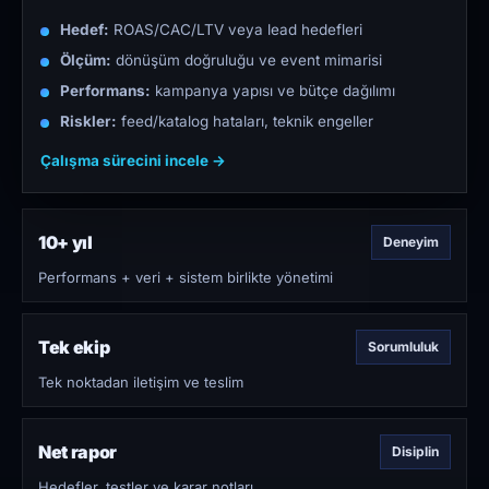
Hedef:
ROAS/CAC/LTV veya lead hedefleri
Ölçüm:
dönüşüm doğruluğu ve event mimarisi
Performans:
kampanya yapısı ve bütçe dağılımı
Riskler:
feed/katalog hataları, teknik engeller
Çalışma sürecini incele →
10+ yıl
Deneyim
Performans + veri + sistem birlikte yönetimi
Tek ekip
Sorumluluk
Tek noktadan iletişim ve teslim
Net rapor
Disiplin
Hedefler, testler ve karar notları