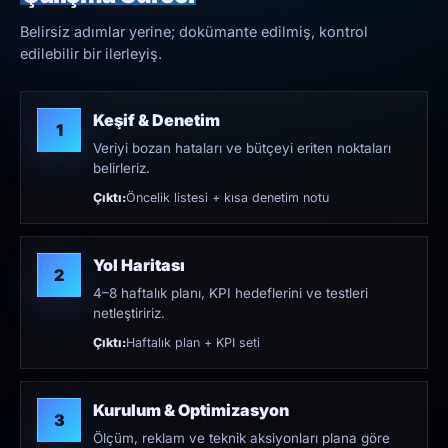
Belirsiz adımlar yerine; dokümante edilmiş, kontrol
edilebilir bir ilerleyiş.
Keşif & Denetim
1
Veriyi bozan hataları ve bütçeyi eriten noktaları
belirleriz.
Çıktı:
Öncelik listesi + kısa denetim notu
Yol Haritası
2
4–8 haftalık planı, KPI hedeflerini ve testleri
netleştiririz.
Çıktı:
Haftalık plan + KPI seti
Kurulum & Optimizasyon
3
Ölçüm, reklam ve teknik aksiyonları plana göre