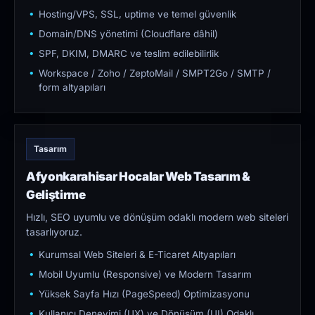
Hosting/VPS, SSL, uptime ve temel güvenlik
Domain/DNS yönetimi (Cloudflare dâhil)
SPF, DKIM, DMARC ve teslim edilebilirlik
Workspace / Zoho / ZeptoMail / SMPT2Go / SMTP /
form altyapıları
Tasarım
Afyonkarahisar Hocalar Web Tasarım &
Geliştirme
Hızlı, SEO uyumlu ve dönüşüm odaklı modern web siteleri
tasarlıyoruz.
Kurumsal Web Siteleri & E-Ticaret Altyapıları
Mobil Uyumlu (Responsive) ve Modern Tasarım
Yüksek Sayfa Hızı (PageSpeed) Optimizasyonu
Kullanıcı Deneyimi (UX) ve Dönüşüm (UI) Odaklı