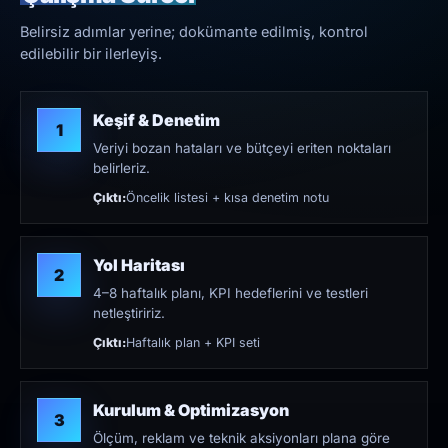
Belirsiz adımlar yerine; dokümante edilmiş, kontrol
edilebilir bir ilerleyiş.
Keşif & Denetim
1
Veriyi bozan hataları ve bütçeyi eriten noktaları
belirleriz.
Çıktı:
Öncelik listesi + kısa denetim notu
Yol Haritası
2
4–8 haftalık planı, KPI hedeflerini ve testleri
netleştiririz.
Çıktı:
Haftalık plan + KPI seti
Kurulum & Optimizasyon
3
Ölçüm, reklam ve teknik aksiyonları plana göre