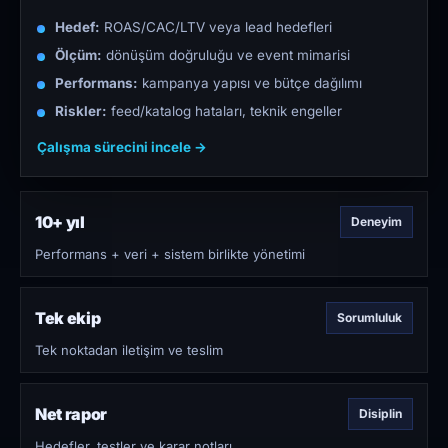
Hedef:
ROAS/CAC/LTV veya lead hedefleri
Ölçüm:
dönüşüm doğruluğu ve event mimarisi
Performans:
kampanya yapısı ve bütçe dağılımı
Riskler:
feed/katalog hataları, teknik engeller
Çalışma sürecini incele →
10+ yıl
Deneyim
Performans + veri + sistem birlikte yönetimi
Tek ekip
Sorumluluk
Tek noktadan iletişim ve teslim
Net rapor
Disiplin
Hedefler, testler ve karar notları