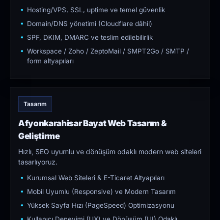
Hosting/VPS, SSL, uptime ve temel güvenlik
Domain/DNS yönetimi (Cloudflare dâhil)
SPF, DKIM, DMARC ve teslim edilebilirlik
Workspace / Zoho / ZeptoMail / SMPT2Go / SMTP /
form altyapıları
Tasarım
Afyonkarahisar Bayat Web Tasarım &
Geliştirme
Hızlı, SEO uyumlu ve dönüşüm odaklı modern web siteleri
tasarlıyoruz.
Kurumsal Web Siteleri & E-Ticaret Altyapıları
Mobil Uyumlu (Responsive) ve Modern Tasarım
Yüksek Sayfa Hızı (PageSpeed) Optimizasyonu
Kullanıcı Deneyimi (UX) ve Dönüşüm (UI) Odaklı