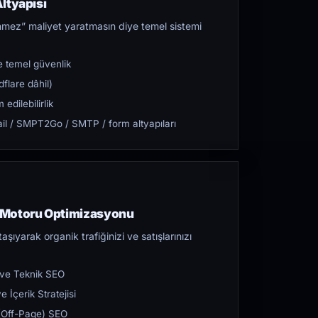
ltyapısı
mez” maliyet yaratmasın diye temel sistemi
 temel güvenlik
flare dâhil)
dilebilirlik
l / SMPT2Go / SMTP / form altyapıları
 Motoru Optimizasyonu
aşıyarak organik trafiğinizi ve satışlarınızı
 ve Teknik SEO
 İçerik Stratejisi
ı (Off-Page) SEO