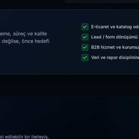
E-ticaret ve katalog od
eme, süreç ve kalite
Lead / form dönüşümü a
t değilse, önce hedefi
B2B hizmet ve kurumsa
Veri ve rapor disiplini
edilebilir bir ilerleyiş.