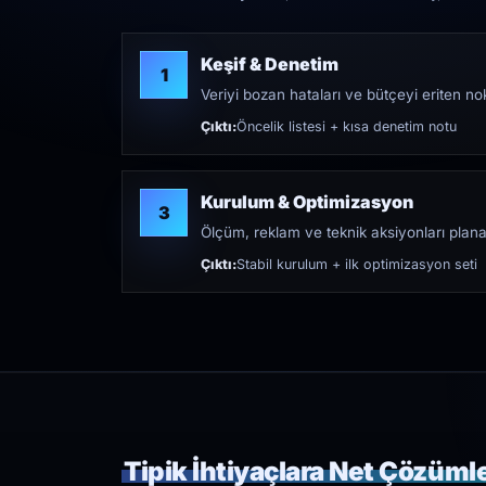
Keşif & Denetim
1
Veriyi bozan hataları ve bütçeyi eriten nokt
Çıktı:
Öncelik listesi + kısa denetim notu
Kurulum & Optimizasyon
3
Ölçüm, reklam ve teknik aksiyonları plana
Çıktı:
Stabil kurulum + ilk optimizasyon seti
Tipik İhtiyaçlara Net Çözüml