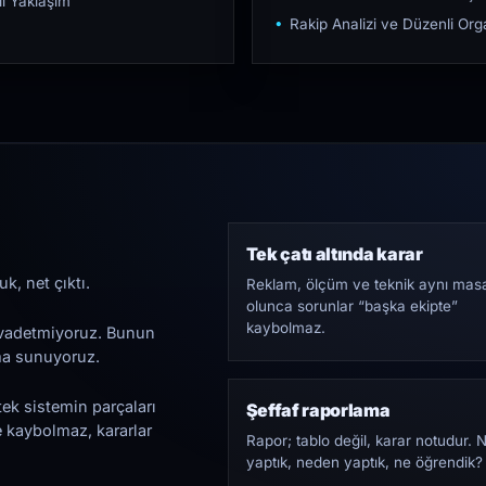
ı Yaklaşım
Rakip Analizi ve Düzenli O
Tek çatı altında karar
k, net çıktı.
Reklam, ölçüm ve teknik aynı mas
olunca sorunlar “başka ekipte”
kaybolmaz.
i vadetmiyoruz. Bunun
ama sunuyoruz.
tek sistemin parçaları
Şeffaf raporlama
e kaybolmaz, kararlar
Rapor; tablo değil, karar notudur. 
yaptık, neden yaptık, ne öğrendik?