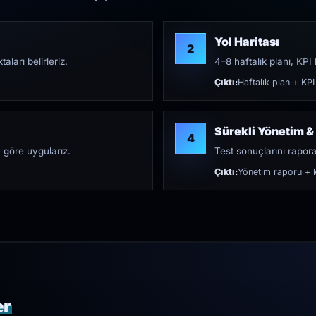
Yol Haritası
2
aları belirleriz.
4–8 haftalık planı, KPI h
Çıktı:
Haftalık plan + KPI
Sürekli Yönetim &
4
 göre uygularız.
Test sonuçlarını rapora 
Çıktı:
Yönetim raporu + k
er