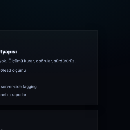
tyapısı
yok. Ölçümü kurar, doğrular, sürdürürüz.
et/lead ölçümü
 server-side tagging
netim raporları