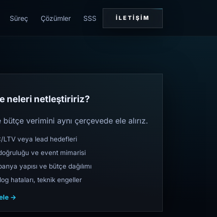
Süreç
Çözümler
SSS
İLETIŞIM
 neleri netleştiririz?
bütçe verimini aynı çerçevede ele alırız.
TV veya lead hedefleri
oğruluğu ve event mimarisi
nya yapısı ve bütçe dağılımı
og hataları, teknik engeller
cele →