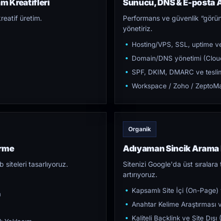
m Kreatifleri
Sunucu, DNS & E-posta A
reatif üretim.
Performans ve güvenlik “görün
yönetiriz.
Hosting/VPS, SSL, uptime ve
Domain/DNS yönetimi (Cloud
SPF, DKIM, DMARC ve teslim e
Workspace / Zoho / ZeptoMai
Organik
irme
Adıyaman Sincik Arama
iteleri tasarlıyoruz.
Sitenizi Google'da üst sıralara t
artırıyoruz.
Kapsamlı Site İçi (On-Page)
m
Anahtar Kelime Araştırması ve
Kaliteli Backlink ve Site Dış