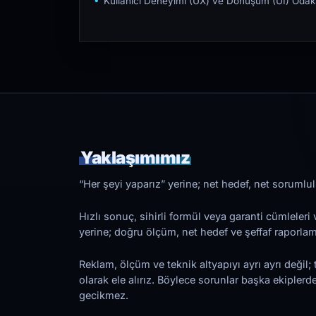
Kullanıcı Deneyimi (UX) ve Dönüşüm (UI) Odakl
Yaklaşımımız
“Her şeyi yaparız” yerine; net hedef, net sorumlulu
Hızlı sonuç, sihirli formül veya garanti cümleler
yerine; doğru ölçüm, net hedef ve şeffaf raporl
Reklam, ölçüm ve teknik altyapıyı ayrı ayrı değil; 
olarak ele alırız. Böylece sorunlar başka ekiplerd
gecikmez.