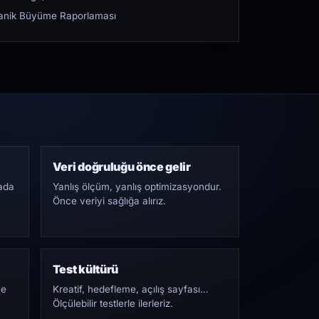
rganik Büyüme Raporlaması
Veri doğruluğu önce gelir
ada
Yanlış ölçüm, yanlış optimizasyondur.
Önce veriyi sağlığa alırız.
Test kültürü
Ne
Kreatif, hedefleme, açılış sayfası…
Ölçülebilir testlerle ilerleriz.