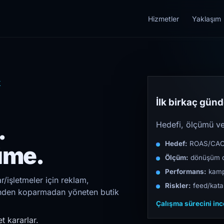
Hizmetler
Yaklaşım
k
İlk birkaç günde
.
Hedefi, ölçümü ve 
Hedef:
ROAS/CAC/L
üme.
Ölçüm:
dönüşüm d
Performans:
kampa
/işletmeler için reklam,
Riskler:
feed/katal
irinden koparmadan yöneten butik
Çalışma sürecini in
t kararlar.