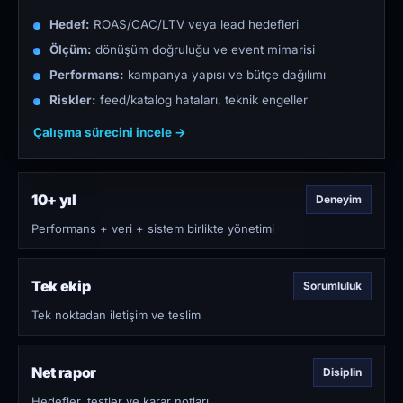
Hedef:
ROAS/CAC/LTV veya lead hedefleri
Ölçüm:
dönüşüm doğruluğu ve event mimarisi
Performans:
kampanya yapısı ve bütçe dağılımı
Riskler:
feed/katalog hataları, teknik engeller
Çalışma sürecini incele →
10+ yıl
Deneyim
Performans + veri + sistem birlikte yönetimi
Tek ekip
Sorumluluk
Tek noktadan iletişim ve teslim
Net rapor
Disiplin
Hedefler, testler ve karar notları