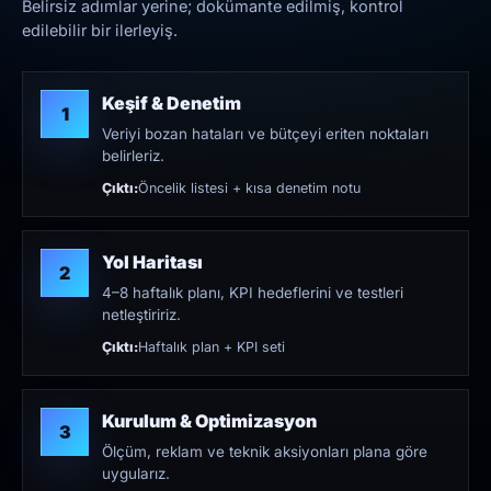
Belirsiz adımlar yerine; dokümante edilmiş, kontrol
edilebilir bir ilerleyiş.
Keşif & Denetim
1
Veriyi bozan hataları ve bütçeyi eriten noktaları
belirleriz.
Çıktı:
Öncelik listesi + kısa denetim notu
Yol Haritası
2
4–8 haftalık planı, KPI hedeflerini ve testleri
netleştiririz.
Çıktı:
Haftalık plan + KPI seti
Kurulum & Optimizasyon
3
Ölçüm, reklam ve teknik aksiyonları plana göre
uygularız.