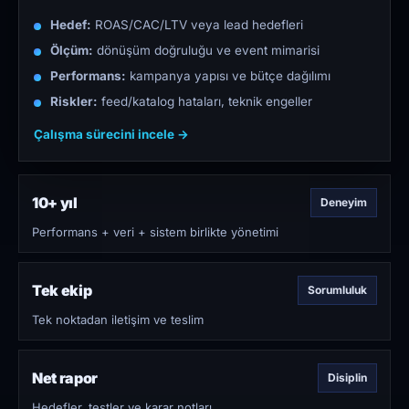
Hedef:
ROAS/CAC/LTV veya lead hedefleri
Ölçüm:
dönüşüm doğruluğu ve event mimarisi
Performans:
kampanya yapısı ve bütçe dağılımı
Riskler:
feed/katalog hataları, teknik engeller
Çalışma sürecini incele →
10+ yıl
Deneyim
Performans + veri + sistem birlikte yönetimi
Tek ekip
Sorumluluk
Tek noktadan iletişim ve teslim
Net rapor
Disiplin
Hedefler, testler ve karar notları