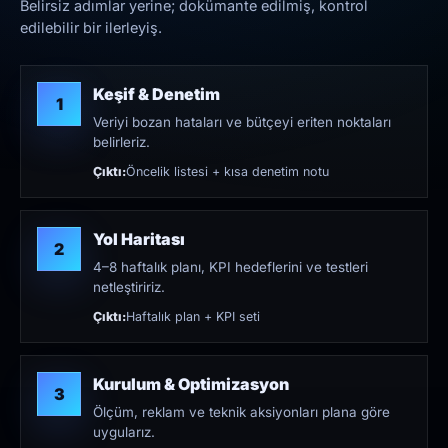
Belirsiz adımlar yerine; dokümante edilmiş, kontrol
edilebilir bir ilerleyiş.
Keşif & Denetim
1
Veriyi bozan hataları ve bütçeyi eriten noktaları
belirleriz.
Çıktı:
Öncelik listesi + kısa denetim notu
Yol Haritası
2
4–8 haftalık planı, KPI hedeflerini ve testleri
netleştiririz.
Çıktı:
Haftalık plan + KPI seti
Kurulum & Optimizasyon
3
Ölçüm, reklam ve teknik aksiyonları plana göre
uygularız.