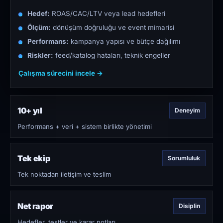
Hedef:
ROAS/CAC/LTV veya lead hedefleri
Ölçüm:
dönüşüm doğruluğu ve event mimarisi
Performans:
kampanya yapısı ve bütçe dağılımı
Riskler:
feed/katalog hataları, teknik engeller
Çalışma sürecini incele →
10+ yıl
Deneyim
Performans + veri + sistem birlikte yönetimi
Tek ekip
Sorumluluk
Tek noktadan iletişim ve teslim
Net rapor
Disiplin
Hedefler, testler ve karar notları