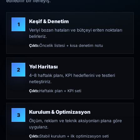
edilebilir bir ilerleyiş.
Keşif & Denetim
1
Veriyi bozan hataları ve bütçeyi eriten noktaları
belirleriz.
Çıktı:
Öncelik listesi + kısa denetim notu
Yol Haritası
2
4–8 haftalık planı, KPI hedeflerini ve testleri
netleştiririz.
Çıktı:
Haftalık plan + KPI seti
Kurulum & Optimizasyon
3
Ölçüm, reklam ve teknik aksiyonları plana göre
uygularız.
Çıktı:
Stabil kurulum + ilk optimizasyon seti