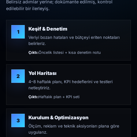
Belirsiz adımlar yerine; dokümante edilmiş, kontrol
edilebilir bir ilerleyiş.
Keşif & Denetim
1
Veriyi bozan hataları ve bütçeyi eriten noktaları
belirleriz.
Çıktı:
Öncelik listesi + kısa denetim notu
Yol Haritası
2
4–8 haftalık planı, KPI hedeflerini ve testleri
netleştiririz.
Çıktı:
Haftalık plan + KPI seti
Kurulum & Optimizasyon
3
Ölçüm, reklam ve teknik aksiyonları plana göre
uygularız.