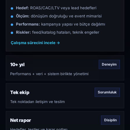
Hedef:
ROAS/CAC/LTV veya lead hedefleri
Ölçüm:
dönüşüm doğruluğu ve event mimarisi
Performans:
kampanya yapısı ve bütçe dağılımı
Riskler:
feed/katalog hataları, teknik engeller
Çalışma sürecini incele →
10+ yıl
Deneyim
Performans + veri + sistem birlikte yönetimi
Tek ekip
Sorumluluk
Tek noktadan iletişim ve teslim
Net rapor
Disiplin
Hedefler, testler ve karar notları